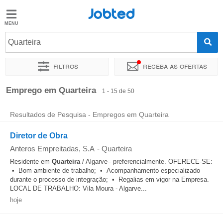
Jobted
Jobted
Empregos
Quarteira
Filtros
Receba as ofertas
Salários
Ordenar por
Localidade exata
Empresa
Agência de empr
Emprego em Quarteira
1 - 15 de 50
Resultados de Pesquisa - Empregos em Quarteira
Diretor de Obra
Anteros Empreitadas, S.A
-
Quarteira
Residente em
Quarteira
/ Algarve– preferencialmente. OFERECE-SE:
• Bom ambiente de trabalho; • Acompanhamento especializado
durante o processo de integração; • Regalias em vigor na Empresa.
LOCAL DE TRABALHO: Vila Moura - Algarve...
hoje