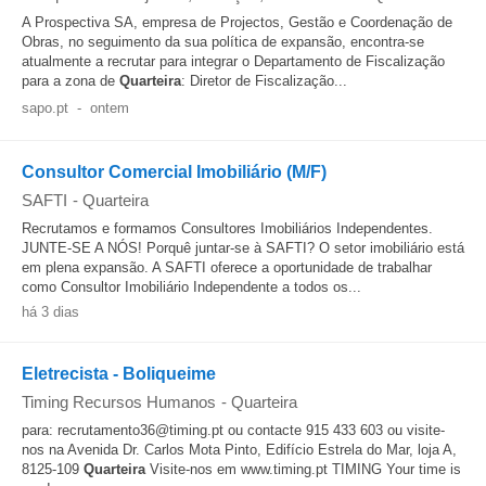
A Prospectiva SA, empresa de Projectos, Gestão e Coordenação de
Obras, no seguimento da sua política de expansão, encontra-se
atualmente a recrutar para integrar o Departamento de Fiscalização
para a zona de
Quarteira
: Diretor de Fiscalização...
sapo.pt
-
ontem
Consultor Comercial Imobiliário (M/F)
SAFTI
-
Quarteira
Recrutamos e formamos Consultores Imobiliários Independentes.
JUNTE-SE A NÓS! Porquê juntar-se à SAFTI? O setor imobiliário está
em plena expansão. A SAFTI oferece a oportunidade de trabalhar
como Consultor Imobiliário Independente a todos os...
há 3 dias
Eletrecista - Boliqueime
Timing Recursos Humanos
-
Quarteira
para: recrutamento36@timing.pt ou contacte 915 433 603 ou visite-
nos na Avenida Dr. Carlos Mota Pinto, Edifício Estrela do Mar, loja A,
8125-109
Quarteira
Visite-nos em www.timing.pt TIMING Your time is