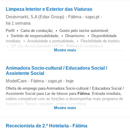
Limpeza Interior e Exterior das Viaturas
Deutsmarkt, S.A (Edax Group)
-
Fátima
-
sapo.pt
-
há 1 semana
Perfil • Carta de condução; • Gosto pelo sector automóvel;
• Sentido de responsabilidade; • Dinamismo; • Disponibilidade
imediata; • Assiduidade e pontualidade; • Flexibilidade de horário;
• 12º ano de escolaridade LOCAL:
Fátima
A candidatura...
Mostre mais
Animadora Socio-cultural / Educadora Social /
Assistente Social
ModelCare
-
Fátima
-
sapo.pt
-
hoje
Oferta de emprego para Animadora Socio-cultural / Educadora Social /
Assistente Social para Lar de Idosos para
Fátima
. Entrada imediata,
salário compatível com as funções a desempenhar mais programa de
incentivos. Tempo completo, regime a combinar...
Mostre mais
Rececionista de 2.ª Hotelaria - Fátima