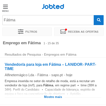
Jobted
Jobted
Empregos
Fátima
Filtros
Receba as ofertas
Salários
Ordenar por
Localidade exata
Empresa
Agência de empr
Emprego em Fátima
1 - 15 de 35
Resultados de Pesquisa - Empregos em Fátima
Vendedor/a para loja em Fátima – LANIDOR- PART-
TIME
Alfinetemágico Lda
-
Fátima
-
sapo.pt
-
hoje
Empresa inserida no setor do retalho de moda, está a recrutar um
vendedor de loja (m/f), para
Fátima
, em regime part • time (30H a
34H). Perfil do Candidato: • Capacidade de liderança, espírito de
equipa e foco na concretização de objetivos • Aptidão...
Mostre mais