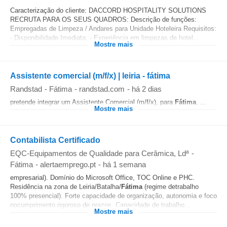
Caracterização do cliente: DACCORD HOSPITALITY SOLUTIONS
RECRUTA PARA OS SEUS QUADROS: Descrição de funções:
Empregadas de Limpeza / Andares para Unidade Hoteleira Requisitos:
- Disponibilidade Imediata; - Experiência em limpezas de hotel...
Mostre mais
Assistente comercial (m/f/x) | leiria - fátima
Randstad
-
Fátima
-
randstad.com
-
há 2 dias
pretende integrar um Assistente Comercial (m/f/x), para
Fátima
. ...
Mostre mais
Contabilista Certificado
EQC-Equipamentos de Qualidade para Cerâmica, Ldª
-
Fátima
-
alertaemprego.pt
-
há 1 semana
empresarial). Domínio do Microsoft Office, TOC Online e PHC.
Residência na zona de Leiria/Batalha/
Fátima
(regime detrabalho
100% presencial). Forte capacidade de organização, autonomia e foco
nocumprimento rigoroso de prazos. Capacidade de trabalho...
Mostre mais