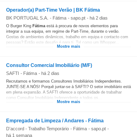
Operador(a) Part-Time Verão | BK Fátima
BK PORTUGAL S.A.
-
Fátima
-
sapo.pt
-
há 2 dias
O Burger King
Fátima
está à procura de novos elementos para
integrar a sua equipa, em regime de Part-Time, durante o verão.
Gostas de ambientes dinâmicos, trabalho em equipa e contacto com
pessoas? Então este desafio é para ti. Tal como um Whopper...
Mostre mais
Consultor Comercial Imobiliário (M/F)
SAFTI
-
Fátima
-
há 2 dias
Recrutamos e formamos Consultores Imobiliários Independentes.
JUNTE-SE A NÓS! Porquê juntar-se à SAFTI? O setor imobiliário está
em plena expansão. A SAFTI oferece a oportunidade de trabalhar
como Consultor Imobiliário Independente a todos os...
Mostre mais
Empregada de Limpeza / Andares - Fátima
D'accord - Trabalho Temporário
-
Fátima
-
sapo.pt
-
há 1 semana