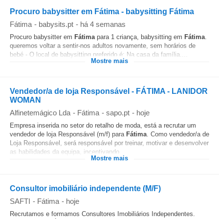
Procuro babysitter em Fátima - babysitting Fátima
Fátima
-
babysits.pt
-
há 4 semanas
Procuro babysitter em
Fátima
para 1 criança, babysitting em
Fátima
.
queremos voltar a sentir-nos adultos novamente, sem horários de
bebé - O local de babysitting preferido é: Na casa da família....
Mostre mais
Vendedor/a de loja Responsável - FÁTIMA - LANIDOR
WOMAN
Alfinetemágico Lda
-
Fátima
-
sapo.pt
-
hoje
Empresa inserida no setor do retalho de moda, está a recrutar um
vendedor de loja Responsável (m/f) para
Fátima
. Como vendedor/a de
Loja Responsável, será responsável por treinar, motivar e desenvolver
as habilidades da equipa, incentivando...
Mostre mais
Consultor imobiliário independente (M/F)
SAFTI
-
Fátima
-
hoje
Recrutamos e formamos Consultores Imobiliários Independentes.