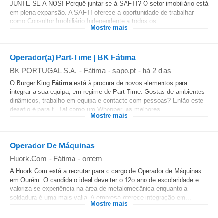
JUNTE-SE A NÓS! Porquê juntar-se à SAFTI? O setor imobiliário está
em plena expansão. A SAFTI oferece a oportunidade de trabalhar
como Consultor Imobiliário Independente a todos os...
Mostre mais
Operador(a) Part-Time | BK Fátima
BK PORTUGAL S.A.
-
Fátima
-
sapo.pt
-
há 2 dias
O Burger King
Fátima
está à procura de novos elementos para
integrar a sua equipa, em regime de Part-Time. Gostas de ambientes
dinâmicos, trabalho em equipa e contacto com pessoas? Então este
desafio é para ti. Tal como um Whopper, as melhores...
Mostre mais
Operador De Máquinas
Huork.Com
-
Fátima
-
ontem
A Huork.Com está a recrutar para o cargo de Operador de Máquinas
em Ourém. O candidato ideal deve ter o 12o ano de escolaridade e
valoriza-se experiência na área de metalomecânica enquanto a
soldadura é uma mais-valia. A empresa oferece integração em...
Mostre mais