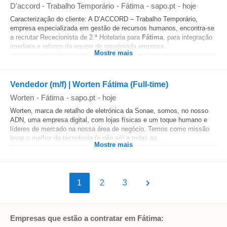
D'accord - Trabalho Temporário
-
Fátima
-
sapo.pt
-
hoje
Caracterização do cliente: A D’ACCORD – Trabalho Temporário,
empresa especializada em gestão de recursos humanos, encontra-se
a recrutar Rececionista de 2.ª Hotelaria para
Fátima
, para integração
imediata e reforço da equipa de prestigiada empresa...
Mostre mais
Vendedor (m/f) | Worten Fátima (Full-time)
Worten
-
Fátima
-
sapo.pt
-
hoje
Worten, marca de retalho de eletrónica da Sonae, somos, no nosso
ADN, uma empresa digital, com lojas físicas e um toque humano e
líderes de mercado na nossa área de negócio. Temos como missão
levar o melhor da tecnologia (e não só) a todas as...
Mostre mais
1
2
3
Empresas que estão a contratar em Fátima: