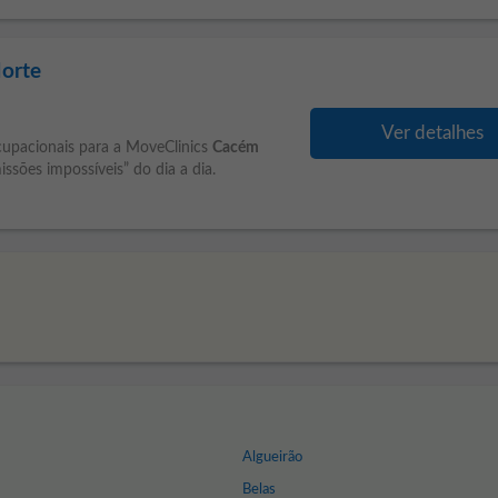
Norte
Ver detalhes
cupacionais para a MoveClinics
Cacém
sões impossíveis” do dia a dia.
Algueirão
Belas