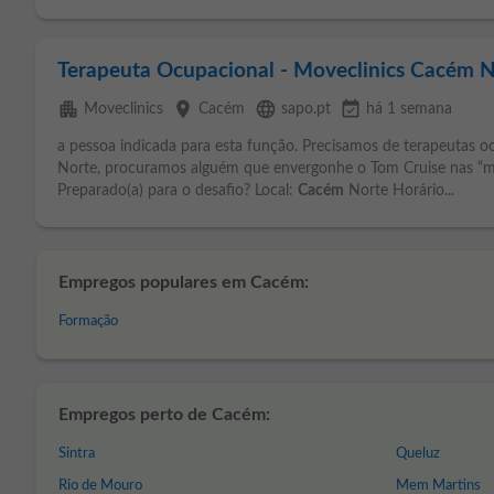
Terapeuta Ocupacional - Moveclinics Cacém 
apartment
place
language
event_available
Moveclinics
Cacém
sapo.pt
há 1 semana
a pessoa indicada para esta função. Precisamos de terapeutas o
Norte, procuramos alguém que envergonhe o Tom Cruise nas “mis
Preparado(a) para o desafio? Local:
Cacém
Norte Horário...
Empregos populares em Cacém:
Formação
Empregos perto de Cacém:
Sintra
Queluz
Rio de Mouro
Mem Martins