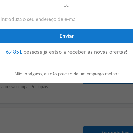
s Cacém Norte
ou
Ver detalhes
 suas equipas. Para tal pretendemos
a para integrar a sua equipa na Clínica de
69 851
pessoas já estão a receber as novas ofertas!
Ver detalhes
nistrativa de Contabilidade organizada,
 a nossa equipa. Principais