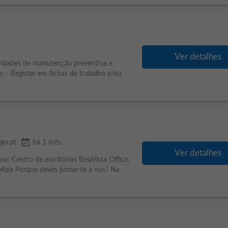
Ver detalhes
tividades de manutenção preventiva e
; - Registar em fichas de trabalho e/ou
event_available
go.pt
há 1 mês
Ver detalhes
oa: Centro de escritórios BelaVista Office,
aia Porque deves juntar-te a nós? Na