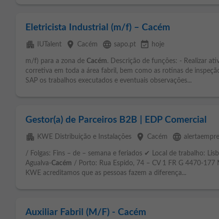
Eletricista Industrial (m/f) – Cacém
apartment
place
language
event_available
IUTalent
Cacém
sapo.pt
hoje
m/f) para a zona de
Cacém
. Descrição de funções: - Realizar a
corretiva em toda a área fabril, bem como as rotinas de inspeção
SAP os trabalhos executados e eventuais observações...
Gestor(a) de Parceiros B2B | EDP Comercial
apartment
place
language
KWE Distribuição e Instalações
Cacém
alertaempre
/ Folgas: Fins – de – semana e feriados ✔ Local de trabalho: Lisb
Agualva-
Cacém
/ Porto: Rua Espido, 74 – CV 1 FR G 4470-177 M
KWE acreditamos que as pessoas fazem a diferença...
Auxiliar Fabril (M/F) - Cacém