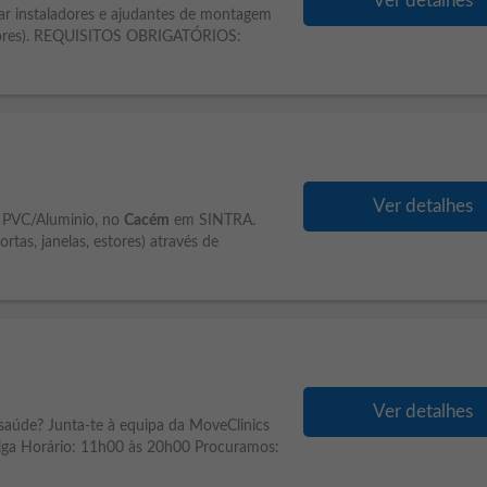
Ver detalhes
instaladores e ajudantes de montagem
 estores). REQUISITOS OBRIGATÓRIOS:
Ver detalhes
m PVC/Aluminio, no
Cacém
em SINTRA.
tas, janelas, estores) através de
Ver detalhes
 saúde? Junta-te à equipa da MoveClinics
lga Horário: 11h00 às 20h00 Procuramos: