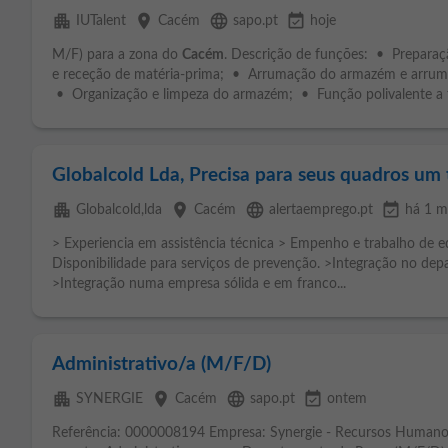
apartment
place
language
event_available
IUTalent
Cacém
sapo.pt
hoje
M/F) para a zona do
Cacém
. Descrição de funções: • Prepara
e receção de matéria-prima; • Arrumação do armazém e arrum
• Organização e limpeza do armazém; • Função polivalente a t
Globalcold Lda, Precisa para seus quadros um
apartment
place
language
event_available
Globalcold,lda
Cacém
alertaemprego.pt
há 1 m
> Experiencia em assistência técnica > Empenho e trabalho de 
Disponibilidade para serviços de prevenção. >Integração no dep
>Integração numa empresa sólida e em franco...
Administrativo/a (M/F/D)
apartment
place
language
event_available
SYNERGIE
Cacém
sapo.pt
ontem
Referência: 0000008194 Empresa: Synergie - Recursos Humanos