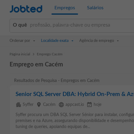
Jobted
Empregos
Salários
O quê
Ordenar por
Localidade exata
Agência de emprego
>
Página inicial
Emprego Cacém
Emprego em Cacém
Resultados de Pesquisa - Empregos em Cacém
Senior SQL Server DBA: Hybrid On-Prem & Az
apartment
place
language
event_available
Syffer
Cacém
appcast.io
hoje
Syffer procura um DBA SQL Server Sénior para instalar, configura
premises e na Azure, assegurando disponibilidade e desempenho. I
tuning de queries, apoiando equipas de...