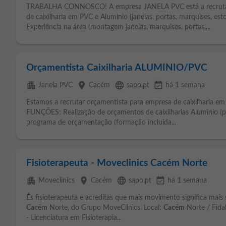
TRABALHA CONNOSCO! A empresa JANELA PVC está a recrutar 
de caixilharia em PVC e Aluminio (janelas, portas, marquises,
Experiência na área (montagem janelas, marquises, portas,...
Orçamentista Caixilharia ALUMINIO/PVC
apartment
place
language
event_available
Janela PVC
Cacém
sapo.pt
há 1 semana
Estamos a recrutar orçamentista para empresa de caixilharia e
FUNÇÕES: Realização de orçamentos de caixilharias Aluminio (por
programa de orçamentação (formação incluída...
Fisioterapeuta - Moveclinics Cacém Norte
apartment
place
language
event_available
Moveclinics
Cacém
sapo.pt
há 1 semana
És fisioterapeuta e acreditas que mais movimento significa mais
Cacém
Norte, do Grupo MoveClinics. Local:
Cacém
Norte / Fida
- Licenciatura em Fisioterapia...