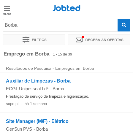
Jobted
Jobted
Empregos
Borba
Filtros
Receba as ofertas
Salários
Ordenar por
Localidade exata
Empresa
Agência de empr
Emprego em Borba
1 - 15 de 39
Resultados de Pesquisa - Empregos em Borba
Auxiliar de Limpezas - Borba
ECGL Unipessoal Ldª
-
Borba
Prestação de serviço de limpeza e higienização.
sapo.pt
-
há 1 semana
Site Manager (M/F) - Elétrico
GenSun PVS
-
Borba