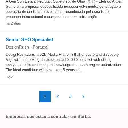
A Gen Sun Está a Recrutar: Supervisor de Obra (M/F) - Elétrico A Gen
Sun é uma empresa especializada no desenvolvimento, construção e
operação de centrais fotovoltaicas, reconhecida pela sua forte
presença internacional e compromisso com a transição...
há 2 dias
Senior SEO Specialist
DesignRush
-
Portugal
DesignRush.com, a B2B Media Platform that drives brand discovery
& growth, is seeking an experienced SEO Specialist with strong
analytical skills and in-depth knowledge of search engine optimization.
The ideal candidate will have over 5 years of...
hoje
1
2
3
Empresas que estão a contratar em Borba: