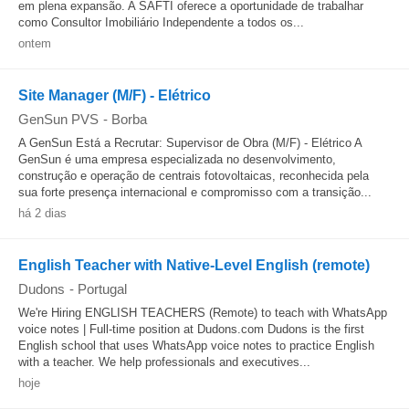
em plena expansão. A SAFTI oferece a oportunidade de trabalhar
como Consultor Imobiliário Independente a todos os...
ontem
Site Manager (M/F) - Elétrico
GenSun PVS
-
Borba
A GenSun Está a Recrutar: Supervisor de Obra (M/F) - Elétrico A
GenSun é uma empresa especializada no desenvolvimento,
construção e operação de centrais fotovoltaicas, reconhecida pela
sua forte presença internacional e compromisso com a transição...
há 2 dias
English Teacher with Native-Level English (remote)
Dudons
-
Portugal
We're Hiring ENGLISH TEACHERS (Remote) to teach with WhatsApp
voice notes | Full-time position at Dudons.com Dudons is the first
English school that uses WhatsApp voice notes to practice English
with a teacher. We help professionals and executives...
hoje