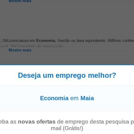
Mostre mais
 /liliLicenciatura em
Economia
, Gestão ou área equivalente; /liliBons conh
soal; /liliCapacidade de organização...
Mostre mais
Deseja um emprego melhor?
dade, Gestão,
Economia
ou área similar; • Experiência anterior em funções
 em Excel; • Conhecimentos...
Economia
em
Maia
Mostre mais
eba as
novas ofertas
de emprego desta pesquisa p
mail (Grátis!)