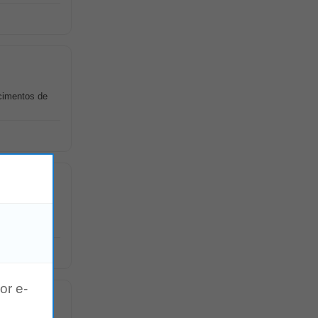
ecimentos de
 semelhantes
or e-