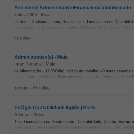
Assistente Administrativo/Financeiro/Contabilidade
Tintas 2000
-
Maia
de frota; - Auditoria interna; Requisitos • Licenciatura em Contabili
(valorizada); • Bons conhecimentos de Microsoft Office, com foco
há 2 dias
Administrativo(a) - Maia
Iman Portugal
-
Maia
de Alimentação – 11,00€/dia; Horário de trabalho: 40 horas semanai
Licenciatura em Gestão,
Economia
ou similar (preferencial); Exper
sapo.pt
-
há 4 dias
Estágio Contabilidade Inglês | Porto
Adecco
-
Maia
Tens Licenciatura ou Mestrado em : Contabilidade, Gestão,
Econom
ideal para ti, um estágio profissional numa multinacional, com perspe