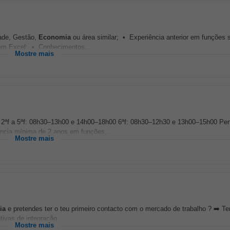
dade, Gestão,
Economia
ou área similar; • Experiência anterior em funções
 em Excel; • Conhecimentos...
Mostre mais
s 2ªf a 5ªf: 08h30–13h00 e 14h00–18h00 6ªf: 08h30–12h30 e 13h00–15h00 Perf
iência mínima de 2 anos em funções...
Mostre mais
ia
e pretendes ter o teu primeiro contacto com o mercado de trabalho ? ➡️ Te
tivas de integração...
Mostre mais