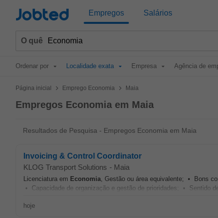
Jobted
Empregos
Salários
O quê
Ordenar por
Localidade exata
Empresa
Agência de em
>
>
Página inicial
Emprego Economia
Maia
Empregos Economia em Maia
Resultados de Pesquisa - Empregos Economia em Maia
Invoicing & Control Coordinator
KLOG Transport Solutions
-
Maia
Licenciatura em
Economia
, Gestão ou área equivalente; • Bons c
• Capacidade de organização e gestão de prioridades; • Sentido de 
hoje