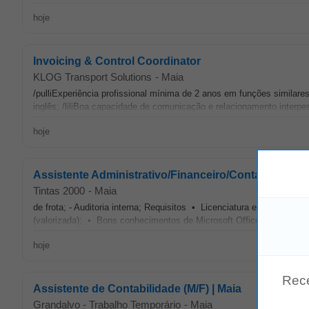
hoje
Invoicing & Control Coordinator
KLOG Transport Solutions
-
Maia
/pulliExperiência profissional mínima de 2 anos em funções similares;
inglês; /liliBoa capacidade de comunicação e relacionamento interpes
hoje
Assistente Administrativo/Financeiro/Contabilidade
Tintas 2000
-
Maia
de frota; - Auditoria interna; Requisitos • Licenciatura em Contabili
(valorizada); • Bons conhecimentos de Microsoft Office, com foco
hoje
Rec
Assistente de Contabilidade (M/F) | Maia
Grandalvo - Trabalho Temporário
-
Maia