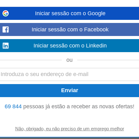
as afins; • Experiência profissional até 2 anos em funções similares; • Bon
obretudo Excel; • Conhecimentos em SAP (valorizado...
Iniciar sessão com o Google
Mostre mais
Iniciar sessão com o Facebook
Iniciar sessão com o Linkedin
a
ou área similar; Experiência anterior em funções semelhantes (valorizada)
ou
 de legislação fiscal (preferencial...
Mostre mais
69 844
pessoas já estão a receber as novas ofertas!
ompanhamento semanal dos clientes atuais. Requisitos: • Licenciatura nas
e comunicação e facilidade no contacto...
Mostre mais