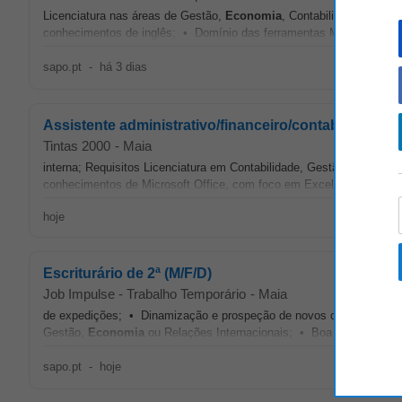
Licenciatura nas áreas de Gestão,
Economia
, Contabilidade ou áre
conhecimentos de inglês; • Domínio das ferramentas MS Office, s
sapo.pt
-
há 3 dias
Assistente administrativo/financeiro/contabilidade
Tintas 2000
-
Maia
interna; Requisitos Licenciatura em Contabilidade, Gestão,
Economi
conhecimentos de Microsoft Office, com foco em Excel; Conhecimentos
hoje
Escriturário de 2ª (M/F/D)
Job Impulse - Trabalho Temporário
-
Maia
de expedições; • Dinamização e prospeção de novos clientes; • Ac
Gestão,
Economia
ou Relações Internacionais; • Boa capacidade d
sapo.pt
-
hoje