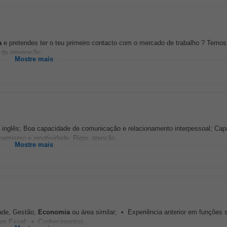
a
e pretendes ter o teu primeiro contacto com o mercado de trabalho ? Temos 
de integração...
Mostre mais
 inglês; Boa capacidade de comunicação e relacionamento interpessoal; Cap
namismo e proatividade; Rigor, atenção...
Mostre mais
dade, Gestão,
Economia
ou área similar; • Experiência anterior em funções
 em Excel; • Conhecimentos...