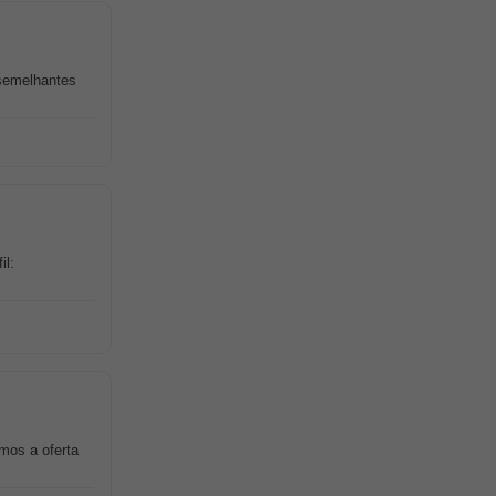
 semelhantes
il:
mos a oferta