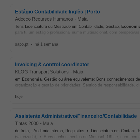
Estágio Contabilidade Inglês | Porto
Adecco Recursos Humanos
-
Maia
Tens Licenciatura ou Mestrado em Contabilidade, Gestão,
Economi
para ti, um estágio profissional numa multinacional, com perspetivas 
sapo.pt
-
há 1 semana
Invoicing & control coordinator
KLOG Transport Solutions
-
Maia
em
Economia
, Gestão ou área equivalente; Bons conhecimentos de
organização e gestão de prioridades; Sentido de responsabilidade, di
hoje
Assistente Administrativo/Financeiro/Contabilidade
Tintas 2000
-
Maia
de frota; - Auditoria interna; Requisitos • Licenciatura em Contabili
(valorizada); • Bons conhecimentos de Microsoft Office, com foco