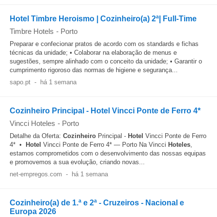
Hotel Timbre Heroismo | Cozinheiro(a) 2ª| Full-Time
Timbre Hotels
-
Porto
Preparar e confecionar pratos de acordo com os standards e fichas
técnicas da unidade; • Colaborar na elaboração de menus e
sugestões, sempre alinhado com o conceito da unidade; • Garantir o
cumprimento rigoroso das normas de higiene e segurança...
sapo.pt
-
há 1 semana
Cozinheiro Principal - Hotel Vincci Ponte de Ferro 4*
Vincci Hoteles
-
Porto
Detalhe da Oferta:
Cozinheiro
Principal -
Hotel
Vincci Ponte de Ferro
4* •
Hotel
Vincci Ponte de Ferro 4* — Porto Na Vincci
Hoteles
,
estamos comprometidos com o desenvolvimento das nossas equipas
e promovemos a sua evolução, criando novas...
net-empregos.com
-
há 1 semana
Cozinheiro(a) de 1.ª e 2ª - Cruzeiros - Nacional e
Europa 2026