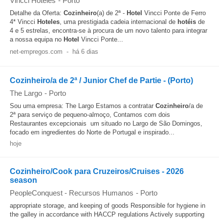
Vincci Hoteles
-
Porto
Detalhe da Oferta:
Cozinheiro
(a) de 2ª -
Hotel
Vincci Ponte de Ferro
4* Vincci
Hoteles
, uma prestigiada cadeia internacional de
hotéis
de
4 e 5 estrelas, encontra-se à procura de um novo talento para integrar
a nossa equipa no
Hotel
Vincci Ponte...
net-empregos.com
-
há 6 dias
Cozinheiro/a de 2ª / Junior Chef de Partie - (Porto)
The Largo
-
Porto
Sou uma empresa: The Largo Estamos a contratar
Cozinheiro
/a de
2ª para serviço de pequeno-almoço, Contamos com dois
Restaurantes excepcionais  um situado no Largo de São Domingos,
focado em ingredientes do Norte de Portugal e inspirado...
hoje
Cozinheiro/Cook para Cruzeiros/Cruises - 2026
season
PeopleConquest - Recursos Humanos
-
Porto
appropriate storage, and keeping of goods Responsible for hygiene in
the galley in accordance with HACCP regulations Actively supporting