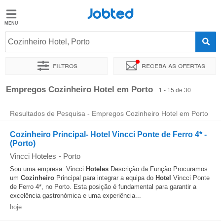
Jobted
Jobted
Empregos
Cozinheiro Hotel, Porto
Filtros
Receba as ofertas
Salários
Ordenar por
Localidade exata
Empresa
Empregos Cozinheiro Hotel em Porto
1 - 15 de 30
Resultados de Pesquisa - Empregos Cozinheiro Hotel em Porto
Cozinheiro Principal- Hotel Vincci Ponte de Ferro 4* -
(Porto)
Vincci Hoteles
-
Porto
Sou uma empresa: Vincci
Hoteles
Descrição da Função Procuramos
um
Cozinheiro
Principal para integrar a equipa do
Hotel
Vincci Ponte
de Ferro 4*, no Porto. Esta posição é fundamental para garantir a
excelência gastronómica e uma experiência...
hoje