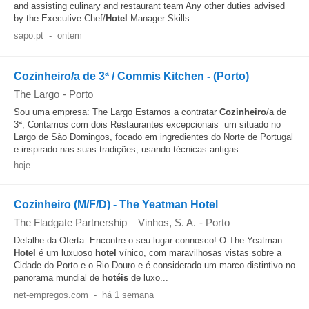
and assisting culinary and restaurant team Any other duties advised
by the Executive Chef/
Hotel
Manager Skills...
sapo.pt
-
ontem
Cozinheiro/a de 3ª / Commis Kitchen - (Porto)
The Largo
-
Porto
Sou uma empresa: The Largo Estamos a contratar
Cozinheiro
/a de
3ª, Contamos com dois Restaurantes excepcionais  um situado no
Largo de São Domingos, focado em ingredientes do Norte de Portugal
e inspirado nas suas tradições, usando técnicas antigas...
hoje
Cozinheiro (M/F/D) - The Yeatman Hotel
The Fladgate Partnership – Vinhos, S. A.
-
Porto
Detalhe da Oferta: Encontre o seu lugar connosco! O The Yeatman
Hotel
é um luxuoso
hotel
vínico, com maravilhosas vistas sobre a
Cidade do Porto e o Rio Douro e é considerado um marco distintivo no
panorama mundial de
hotéis
de luxo...
net-empregos.com
-
há 1 semana