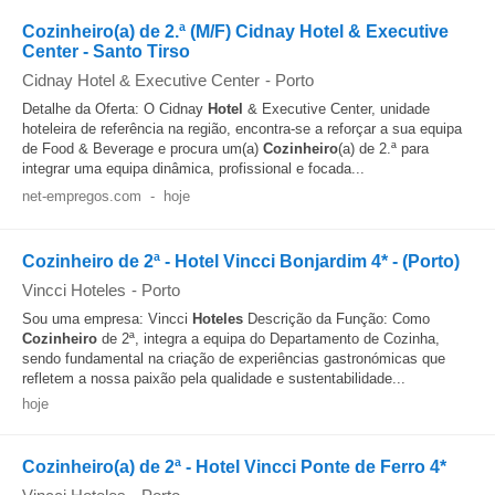
Cozinheiro(a) de 2.ª (M/F) Cidnay Hotel & Executive
Center - Santo Tirso
Cidnay Hotel & Executive Center
-
Porto
Detalhe da Oferta: O Cidnay
Hotel
& Executive Center, unidade
hoteleira de referência na região, encontra-se a reforçar a sua equipa
de Food & Beverage e procura um(a)
Cozinheiro
(a) de 2.ª para
integrar uma equipa dinâmica, profissional e focada...
net-empregos.com
-
hoje
Cozinheiro de 2ª - Hotel Vincci Bonjardim 4* - (Porto)
Vincci Hoteles
-
Porto
Sou uma empresa: Vincci
Hoteles
Descrição da Função: Como
Cozinheiro
de 2ª, integra a equipa do Departamento de Cozinha,
sendo fundamental na criação de experiências gastronómicas que
refletem a nossa paixão pela qualidade e sustentabilidade...
hoje
Cozinheiro(a) de 2ª - Hotel Vincci Ponte de Ferro 4*