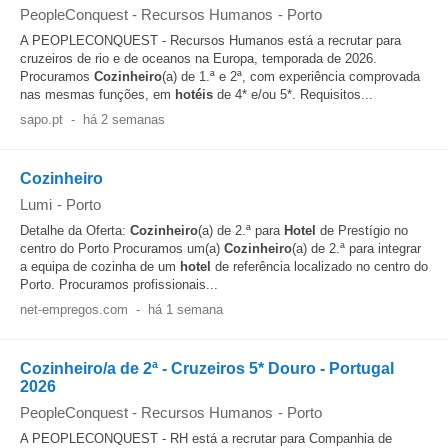
PeopleConquest - Recursos Humanos
-
Porto
A PEOPLECONQUEST - Recursos Humanos está a recrutar para
cruzeiros de rio e de oceanos na Europa, temporada de 2026.
Procuramos
Cozinheiro
(a) de 1.ª e 2ª, com experiência comprovada
nas mesmas funções, em
hotéis
de 4* e/ou 5*. Requisitos...
sapo.pt
-
há 2 semanas
Cozinheiro
Lumi
-
Porto
Detalhe da Oferta:
Cozinheiro
(a) de 2.ª para
Hotel
de Prestígio no
centro do Porto Procuramos um(a)
Cozinheiro
(a) de 2.ª para integrar
a equipa de cozinha de um
hotel
de referência localizado no centro do
Porto. Procuramos profissionais...
net-empregos.com
-
há 1 semana
Cozinheiro/a de 2ª - Cruzeiros 5* Douro - Portugal
2026
PeopleConquest - Recursos Humanos
-
Porto
A PEOPLECONQUEST - RH está a recrutar para Companhia de