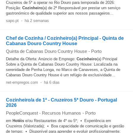
Cruzeiros de 5* a operar no Rio Douro para temporada de 2026:
Posição:
Cozinheiro
(a) de 2ª Responsável por prestar um serviço
gastronómico de qualidade superior aos nossos passageiros...
sapo.pt
-
há 2 semanas
Chef de Cozinha / Cozinheiro(a) Principal - Quinta de
Cabanas Douro Country House
Quinta de Cabanas Douro Country House
-
Porto
Detalhe da Oferta: Anúncio de Emprego:
Cozinheiro
(a) Principal
Sobre a Quinta de Cabanas Douro Country House: Localizada na
serenidade de Penha Longa, no Marco de Canaveses, a Quinta de
Cabanas Douro Country House é um refúgio de exclusividade...
net-empregos.com
-
há 6 dias
Cozinheiro/a de 1ª - Cruzeiros 5* Douro - Portugal
2026
PeopleConquest - Recursos Humanos
-
Porto
em
Hotéis
e/ou Restaurantes de 4* ou 5*; • Experiência em
Cruzeiros (Valorizada); • Boa capacidade de comunicação e gestão
de tempo; • Disponível para aprender e evoluir profissionalmente;