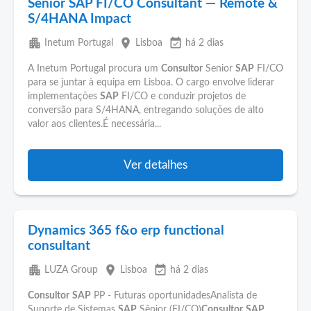
Senior SAP FI/CO Consultant — Remote &
S/4HANA Impact
apartment
place
event_available
Inetum Portugal
Lisboa
há 2 dias
A Inetum Portugal procura um
Consultor
Senior
SAP
FI/CO
para se juntar à equipa em Lisboa. O cargo envolve liderar
implementações
SAP
FI/CO e conduzir projetos de
conversão para S/4HANA, entregando soluções de alto
valor aos clientes.É necessária...
Ver detalhes
Dynamics 365 f&o erp functional
consultant
apartment
place
event_available
LUZA Group
Lisboa
há 2 dias
Consultor
SAP
PP - Futuras oportunidadesAnalista de
Suporte de Sistemas
SAP
Sênior (FI/CO)
Consultor
SAP