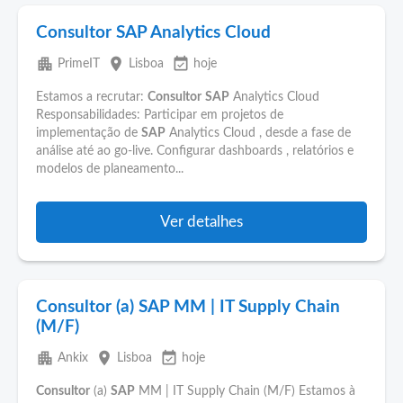
Consultor SAP Analytics Cloud
apartment
place
event_available
PrimeIT
Lisboa
hoje
Estamos a recrutar:
Consultor
SAP
Analytics Cloud
Responsabilidades: Participar em projetos de
implementação de
SAP
Analytics Cloud , desde a fase de
análise até ao go-live. Configurar dashboards , relatórios e
modelos de planeamento...
Ver detalhes
Consultor (a) SAP MM | IT Supply Chain
(M/F)
apartment
place
event_available
Ankix
Lisboa
hoje
Consultor
(a)
SAP
MM | IT Supply Chain (M/F) Estamos à