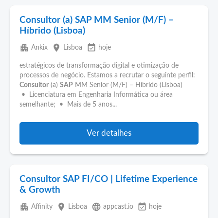
Consultor (a) SAP MM Senior (M/F) –
Híbrido (Lisboa)
apartment
place
event_available
Ankix
Lisboa
hoje
estratégicos de transformação digital e otimização de
processos de negócio. Estamos a recrutar o seguinte perfil:
Consultor
(a)
SAP
MM Senior (M/F) – Híbrido (Lisboa)
• Licenciatura em Engenharia Informática ou área
semelhante; • Mais de 5 anos...
Ver detalhes
Consultor SAP FI/CO | Lifetime Experience
& Growth
apartment
place
language
event_available
Affinity
Lisboa
appcast.io
hoje