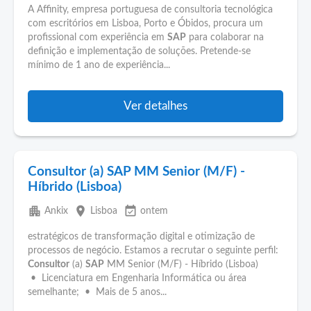
A Affinity, empresa portuguesa de consultoria tecnológica
com escritórios em Lisboa, Porto e Óbidos, procura um
profissional com experiência em
SAP
para colaborar na
definição e implementação de soluções. Pretende-se
mínimo de 1 ano de experiência...
Ver detalhes
Consultor (a) SAP MM Senior (M/F) -
Híbrido (Lisboa)
apartment
place
event_available
Ankix
Lisboa
ontem
estratégicos de transformação digital e otimização de
processos de negócio. Estamos a recrutar o seguinte perfil:
Consultor
(a)
SAP
MM Senior (M/F) - Híbrido (Lisboa)
• Licenciatura em Engenharia Informática ou área
semelhante; • Mais de 5 anos...