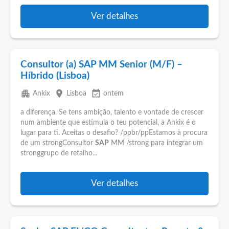
Ver detalhes
Consultor (a) SAP MM Senior (M/F) –
Híbrido (Lisboa)
apartment
place
event_available
Ankix
Lisboa
ontem
a diferença. Se tens ambição, talento e vontade de crescer
num ambiente que estimula o teu potencial, a Ankix é o
lugar para ti. Aceitas o desafio? /ppbr/ppEstamos à procura
de um strongConsultor
SAP
MM /strong para integrar um
stronggrupo de retalho...
Ver detalhes