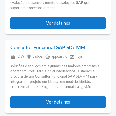
evolução e desenvolvimento de soluções
SAP
que
suportam processos críticos...
Ver detalhes
Consultor Funcional SAP SD/ MM
apartment
place
language
event_available
IDW
Lisboa
appcast.io
hoje
soluções e serviços em algumas das maiores empresas a
operar em Portugal e a nível internacional. Estamos à
procura de um
Consultor
Funcional
SAP
SD/MM para
integrar um projeto em Lisboa, em modelo híbrido.
• Licenciatura em Engenharia Informática, gestão...
Ver detalhes