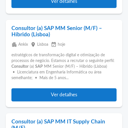
Ver detalhes
Consultor (a) SAP MM Senior (M/F) –
Híbrido (Lisboa)
apartment
place
event_available
Ankix
Lisboa
hoje
estratégicos de transformação digital e otimização de
processos de negócio. Estamos a recrutar o seguinte perfil:
Consultor
(a)
SAP
MM Senior (M/F) – Híbrido (Lisboa)
• Licenciatura em Engenharia Informática ou área
semelhante; • Mais de 5 anos...
Ver detalhes
Consultor (a) SAP MM IT Supply Chain