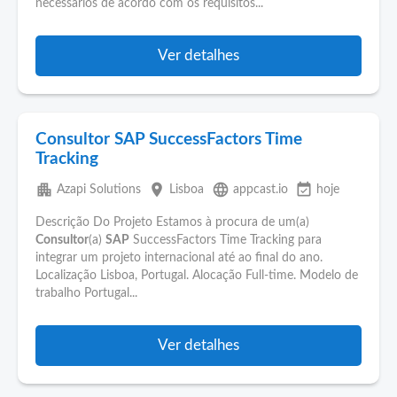
necessários de acordo com os requisitos...
Ver detalhes
Consultor SAP SuccessFactors Time
Tracking
apartment
place
language
event_available
Azapi Solutions
Lisboa
appcast.io
hoje
Descrição Do Projeto Estamos à procura de um(a)
Consultor
(a)
SAP
SuccessFactors Time Tracking para
integrar um projeto internacional até ao final do ano.
Localização Lisboa, Portugal. Alocação Full-time. Modelo de
trabalho Portugal...
Ver detalhes