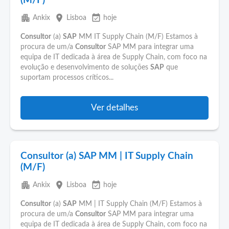
(M/F)
apartment
place
event_available
Ankix
Lisboa
hoje
Consultor
(a)
SAP
MM IT Supply Chain (M/F) Estamos à
procura de um/a
Consultor
SAP MM para integrar uma
equipa de IT dedicada à área de Supply Chain, com foco na
evolução e desenvolvimento de soluções
SAP
que
suportam processos críticos...
Ver detalhes
Consultor (a) SAP MM | IT Supply Chain
(M/F)
apartment
place
event_available
Ankix
Lisboa
hoje
Consultor
(a)
SAP
MM | IT Supply Chain (M/F) Estamos à
procura de um/a
Consultor
SAP MM para integrar uma
equipa de IT dedicada à área de Supply Chain, com foco na