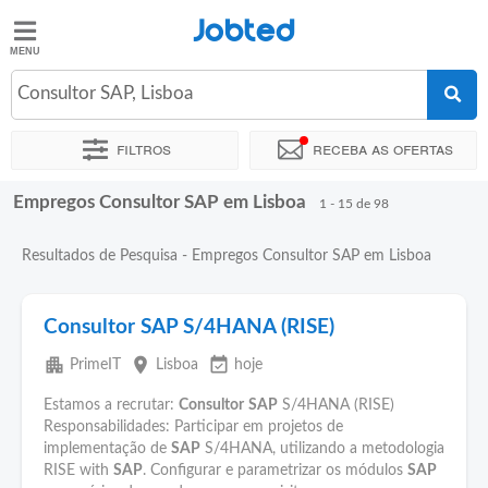
Jobted
Jobted
Empregos
Consultor SAP, Lisboa
Filtros
Receba as ofertas
Salários
Empregos Consultor SAP em Lisboa
Ordenar por
Localidade exata
Empresa
Agência de empre
1 - 15 de 98
Resultados de Pesquisa - Empregos Consultor SAP em Lisboa
Consultor SAP S/4HANA (RISE)
apartment
place
event_available
PrimeIT
Lisboa
hoje
Estamos a recrutar:
Consultor
SAP
S/4HANA (RISE)
Responsabilidades: Participar em projetos de
implementação de
SAP
S/4HANA, utilizando a metodologia
RISE with
SAP
. Configurar e parametrizar os módulos
SAP