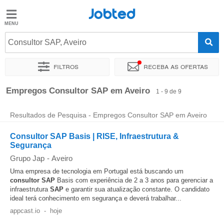
Jobted
Jobted
Empregos
Consultor SAP, Aveiro
Filtros
Receba as ofertas
Salários
Ordenar por
Localidade exata
Empresa
Agência de empr
Empregos Consultor SAP em Aveiro
1 - 9 de 9
Resultados de Pesquisa - Empregos Consultor SAP em Aveiro
Consultor SAP Basis | RISE, Infraestrutura &
Segurança
Grupo Jap
-
Aveiro
Uma empresa de tecnologia em Portugal está buscando um
consultor
SAP
Basis com experiência de 2 a 3 anos para gerenciar a
infraestrutura
SAP
e garantir sua atualização constante. O candidato
ideal terá conhecimento em segurança e deverá trabalhar...
appcast.io
-
hoje