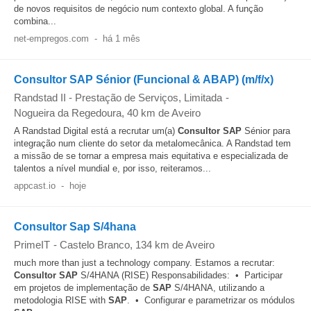
de novos requisitos de negócio num contexto global. A função
combina...
net-empregos.com
-
há 1 mês
Consultor SAP Sénior (Funcional & ABAP) (m/f/x)
Randstad II - Prestação de Serviços, Limitada
-
Nogueira da Regedoura
, 40 km de Aveiro
A Randstad Digital está a recrutar um(a)
Consultor
SAP
Sénior para
integração num cliente do setor da metalomecânica. A Randstad tem
a missão de se tornar a empresa mais equitativa e especializada de
talentos a nível mundial e, por isso, reiteramos...
appcast.io
-
hoje
Consultor Sap S/4hana
PrimeIT
-
Castelo Branco
, 134 km de Aveiro
much more than just a technology company. Estamos a recrutar:
Consultor
SAP
S/4HANA (RISE) Responsabilidades: • Participar
em projetos de implementação de
SAP
S/4HANA, utilizando a
metodologia RISE with
SAP
. • Configurar e parametrizar os módulos