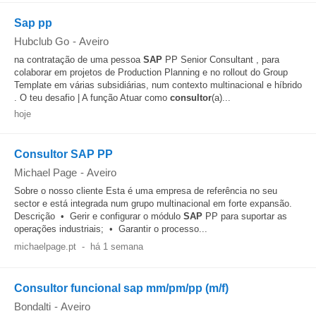
Sap pp
Hubclub Go
-
Aveiro
na contratação de uma pessoa
SAP
PP Senior Consultant , para
colaborar em projetos de Production Planning e no rollout do Group
Template em várias subsidiárias, num contexto multinacional e híbrido
. O teu desafio | A função Atuar como
consultor
(a)...
hoje
Consultor SAP PP
Michael Page
-
Aveiro
Sobre o nosso cliente Esta é uma empresa de referência no seu
sector e está integrada num grupo multinacional em forte expansão.
Descrição • Gerir e configurar o módulo
SAP
PP para suportar as
operações industriais; • Garantir o processo...
michaelpage.pt
-
há 1 semana
Consultor funcional sap mm/pm/pp (m/f)
Bondalti
-
Aveiro