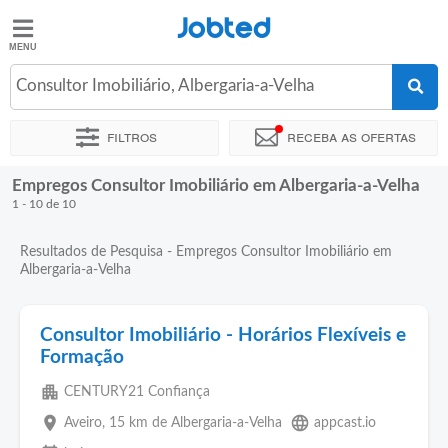
Jobted
Jobted
Empregos
Consultor Imobiliário, Albergaria-a-Velha
Filtros
Receba as ofertas
Salários
Empregos Consultor Imobiliário em Albergaria-a-Velha
Ordenar por
Localidade exata
1 - 10 de 10
Resultados de Pesquisa - Empregos Consultor Imobiliário em
Albergaria-a-Velha
Consultor Imobiliário - Horários Flexíveis e
Formação
apartment
CENTURY21 Confiança
place
language
Aveiro
, 15 km de Albergaria-a-Velha
appcast.io