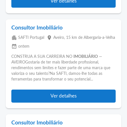
Ver detalhes
Consultor Imobiliário
apartment
place
SAFTI Portugal
Aveiro
, 15 km de Albergaria-a-Velha
event_available
ontem
CONSTRUA A SUA CARREIRA NO
IMOBILIÁRIO
—
AVEIROGostaria de ter mais liberdade profissional,
rendimentos sem limites e fazer parte de uma marca que
valoriza o seu talento?Na SAFTI, damos-lhe todas as
ferramentas para transformar o seu potencial...
Ver detalhes
Consultor Imobiliário