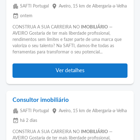
apartment
place
SAFTI Portugal
Aveiro
, 15 km de Albergaria-a-Velha
event_available
ontem
CONSTRUA A SUA CARREIRA NO
IMOBILIÁRIO
—
AVEIRO Gostaria de ter mais liberdade profissional,
rendimentos sem limites e fazer parte de uma marca que
valoriza o seu talento? Na SAFTI, damos-lhe todas as
ferramentas para transformar o seu potencial...
Ver detalhes
Consultor imobiliário
apartment
place
SAFTI Portugal
Aveiro
, 15 km de Albergaria-a-Velha
event_available
há 2 dias
CONSTRUA A SUA CARREIRA NO
IMOBILIÁRIO
—
AVEIRO Gostaria de ter mais liberdade profissional,