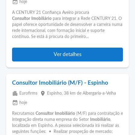
event_available
hoje
A CENTURY 21 Confiança Aveiro procura
Consultor
Imobiliário
para integrar a Rede CENTURY 21. O
papel oferece oportunidade de desenvolver a carreira numa
rede internacional, com formação inicial e suporte
contínuo. Se está à procura do primeiro...
Ver detalhes
Consultor Imobiliário (M/F) - Espinho
apartment
place
Eurofirms
Espinho
, 38 km de Albergaria-a-Velha
event_available
hoje
Recrutamos
Consultor
Imobiliário
(M/F) para contratação e
integração direta numa empresa do Setor
Imobiliário
,
localizada em Espinho. A pessoa selecionada irá realizar as
seguintes funções: • Realizar prospeção de mercado;