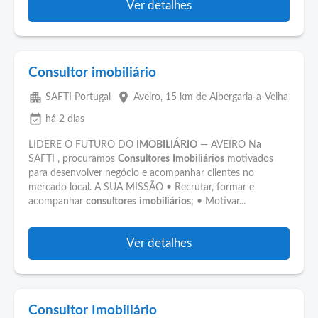
Ver detalhes
Consultor imobiliário
apartment
place
SAFTI Portugal
Aveiro
, 15 km de Albergaria-a-Velha
event_available
há 2 dias
LIDERE O FUTURO DO
IMOBILIÁRIO
— AVEIRO Na
SAFTI , procuramos
Consultores
Imobiliários
motivados
para desenvolver negócio e acompanhar clientes no
mercado local. A SUA MISSÃO • Recrutar, formar e
acompanhar
consultores
imobiliários
; • Motivar...
Ver detalhes
Consultor Imobiliário