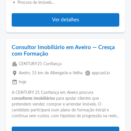
• Procura de imóveis...
Ver detalhes
Consultor Imobiliário em Aveiro — Cresça
com Formação
apartment
CENTURY21 Confiança
place
language
Aveiro
, 15 km de Albergaria-a-Velha
appcast.io
event_available
hoje
A CENTURY 21 Confiança em Aveiro procura
consultores
imobiliários
para apoiar clientes que
pretendem vender, comprar e arrendar imóveis. O
candidato participará num plano de formação inicial e
contínua sem custos, com hipótese de progressão na rede...