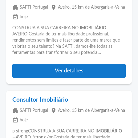
apartment
place
SAFTI Portugal
Aveiro
, 15 km de Albergaria-a-Velha
event_available
hoje
CONSTRUA A SUA CARREIRA NO
IMOBILIÁRIO
—
AVEIRO Gostaria de ter mais liberdade profissional,
rendimentos sem limites e fazer parte de uma marca que
valoriza o seu talento? Na SAFTI, damos-lhe todas as
ferramentas para transformar o seu potencial...
Ver detalhes
Consultor Imobiliário
apartment
place
SAFTI Portugal
Aveiro
, 15 km de Albergaria-a-Velha
event_available
hoje
p strongCONSTRUA A SUA CARREIRA NO
IMOBILIÁRIO
—AVEIRO /strong /ppGostaria de ter mais liberdade