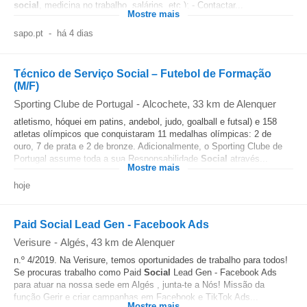
social
, medicina no trabalho, salários, etc.); - Contactar...
Mostre mais
sapo.pt
-
há 4 dias
Técnico de Serviço Social – Futebol de Formação
(M/F)
Sporting Clube de Portugal
-
Alcochete
, 33 km de Alenquer
atletismo, hóquei em patins, andebol, judo, goalball e futsal) e 158
atletas olímpicos que conquistaram 11 medalhas olímpicas: 2 de
ouro, 7 de prata e 2 de bronze. Adicionalmente, o Sporting Clube de
Portugal assume toda a sua Responsabilidade
Social
através...
Mostre mais
hoje
Paid Social Lead Gen - Facebook Ads
Verisure
-
Algés
, 43 km de Alenquer
n.º 4/2019. Na Verisure, temos oportunidades de trabalho para todos!
Se procuras trabalho como Paid
Social
Lead Gen - Facebook Ads
para atuar na nossa sede em Algés , junta-te a Nós! Missão da
função Gerir e criar campanhas em Facebook e TikTok Ads...
Mostre mais