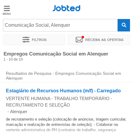
Jobted
Jobted
Empregos
Comunicação Social, Alenquer
Filtros
Receba as ofertas
Salários
Ordenar por
Localidade exata
Agência de emprego
Empregos Comunicação Social em Alenquer
1 - 10 de 10
Resultados de Pesquisa - Empregos Comunicação Social em
Alenquer
Estagiário de Recursos Humanos (m/f) - Carregado
VERTENTE HUMANA - TRABALHO TEMPORÁRIO -
RECRUTAMENTO E SELEÇÃO
-
Alenquer
de recrutamento e seleção (colocação de anúncios, triagem curricular,
marcação e realização de entrevistas de seleção); - Colaborar na
vertente administrativa de RH (contratos de trabalho, segurança