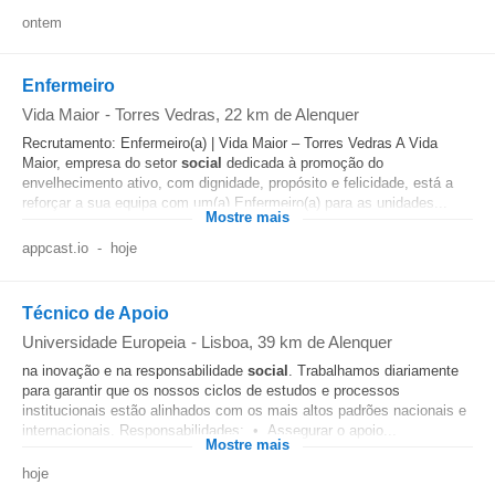
ontem
Enfermeiro
Vida Maior
-
Torres Vedras
, 22 km de Alenquer
Recrutamento: Enfermeiro(a) | Vida Maior – Torres Vedras A Vida
Maior, empresa do setor
social
dedicada à promoção do
envelhecimento ativo, com dignidade, propósito e felicidade, está a
reforçar a sua equipa com um(a) Enfermeiro(a) para as unidades...
Mostre mais
appcast.io
-
hoje
Técnico de Apoio
Universidade Europeia
-
Lisboa
, 39 km de Alenquer
na inovação e na responsabilidade
social
. Trabalhamos diariamente
para garantir que os nossos ciclos de estudos e processos
institucionais estão alinhados com os mais altos padrões nacionais e
internacionais. Responsabilidades: • Assegurar o apoio...
Mostre mais
hoje