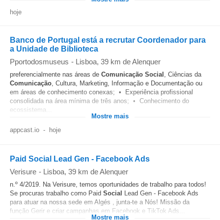
hoje
Banco de Portugal está a recrutar Coordenador para
a Unidade de Biblioteca
Pportodosmuseus
-
Lisboa
, 39 km de Alenquer
preferencialmente nas áreas de
Comunicação
Social
, Ciências da
Comunicação
, Cultura, Marketing, Informação e Documentação ou
em áreas de conhecimento conexas; • Experiência profissional
consolidada na área mínima de três anos; • Conhecimento do
ecossistema...
Mostre mais
appcast.io
-
hoje
Paid Social Lead Gen - Facebook Ads
Verisure
-
Lisboa
, 39 km de Alenquer
n.º 4/2019. Na Verisure, temos oportunidades de trabalho para todos!
Se procuras trabalho como Paid
Social
Lead Gen - Facebook Ads
para atuar na nossa sede em Algés , junta-te a Nós! Missão da
função Gerir e criar campanhas em Facebook e TikTok Ads...
Mostre mais