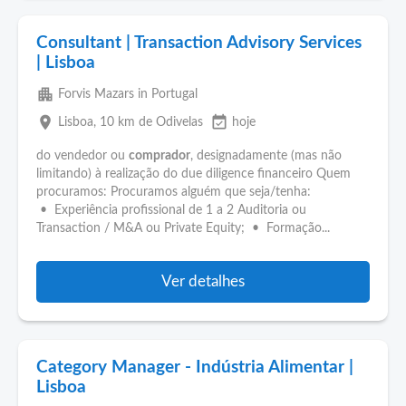
Consultant | Transaction Advisory Services
| Lisboa
apartment
Forvis Mazars in Portugal
place
event_available
Lisboa
, 10 km de Odivelas
hoje
do vendedor ou
comprador
, designadamente (mas não
limitando) à realização do due diligence financeiro Quem
procuramos: Procuramos alguém que seja/tenha:
• Experiência profissional de 1 a 2 Auditoria ou
Transaction / M&A ou Private Equity; • Formação...
Ver detalhes
Category Manager - Indústria Alimentar |
Lisboa