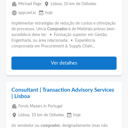
apartment
place
Michael Page
Lisboa
, 10 km de Odivelas
language
event_available
appcast.io
hoje
Implementar estratégias de redução de custos e otimização
de processos. Um/a
Comprador
/a de Matérias-primas bem-
sucedido/a deve ter: • Formação superior em Gestão,
Engenharia, ou área relacionada; • Experiência
comprovada em Procurement & Supply Chain...
Ver detalhes
Consultant | Transaction Advisory Services
| Lisboa
apartment
Forvis Mazars in Portugal
place
event_available
Lisboa
, 10 km de Odivelas
hoje
do vendedor ou
comprador
, designadamente (mas não