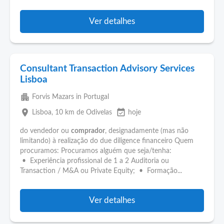
Ver detalhes
Consultant Transaction Advisory Services
Lisboa
apartment
Forvis Mazars in Portugal
place
event_available
Lisboa
, 10 km de Odivelas
hoje
do vendedor ou
comprador
, designadamente (mas não
limitando) à realização do due diligence financeiro Quem
procuramos: Procuramos alguém que seja/tenha:
• Experiência profissional de 1 a 2 Auditoria ou
Transaction / M&A ou Private Equity; • Formação...
Ver detalhes