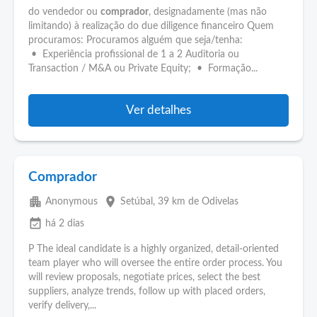
do vendedor ou
comprador
, designadamente (mas não
limitando) à realização do due diligence financeiro Quem
procuramos: Procuramos alguém que seja/tenha:
• Experiência profissional de 1 a 2 Auditoria ou
Transaction / M&A ou Private Equity; • Formação...
Ver detalhes
Comprador
apartment
place
Anonymous
Setúbal
, 39 km de Odivelas
event_available
há 2 dias
P The ideal candidate is a highly organized, detail-oriented
team player who will oversee the entire order process. You
will review proposals, negotiate prices, select the best
suppliers, analyze trends, follow up with placed orders,
verify delivery,...