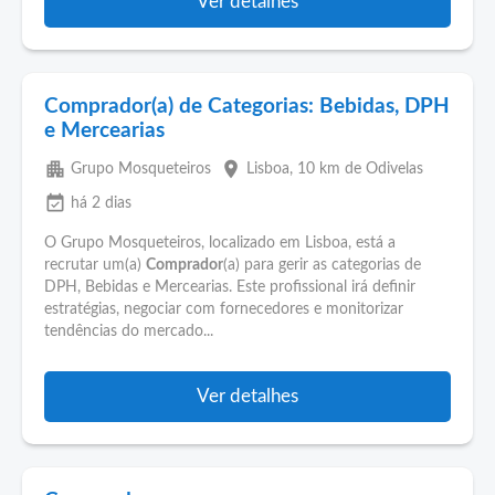
Ver detalhes
Comprador(a) de Categorias: Bebidas, DPH
e Mercearias
apartment
place
Grupo Mosqueteiros
Lisboa
, 10 km de Odivelas
event_available
há 2 dias
O Grupo Mosqueteiros, localizado em Lisboa, está a
recrutar um(a)
Comprador
(a) para gerir as categorias de
DPH, Bebidas e Mercearias. Este profissional irá definir
estratégias, negociar com fornecedores e monitorizar
tendências do mercado...
Ver detalhes