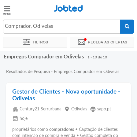
Jobted
Jobted
Empregos
Comprador, Odivelas
Filtros
Receba as ofertas
Salários
Empregos Comprador em Odivelas
Ordenar por
Localidade exata
1 - 10 de 10
Resultados de Pesquisa - Empregos Comprador em Odivelas
Gestor de Clientes - Nova oportunidade -
Odivelas
apartment
place
language
Century21 Serrurbana
Odivelas
sapo.pt
event_available
hoje
proprietários como
compradores
• Captação de clientes
com intenção de compra e venda • Gestão completa do