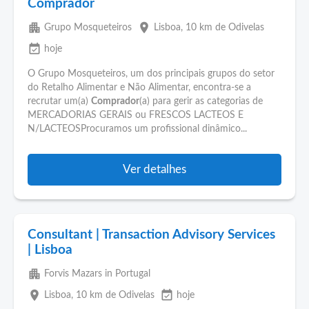
Comprador
apartment
place
Grupo Mosqueteiros
Lisboa
, 10 km de Odivelas
event_available
hoje
O Grupo Mosqueteiros, um dos principais grupos do setor
do Retalho Alimentar e Não Alimentar, encontra-se a
recrutar um(a)
Comprador
(a) para gerir as categorias de
MERCADORIAS GERAIS ou FRESCOS LACTEOS E
N/LACTEOSProcuramos um profissional dinâmico...
Ver detalhes
Consultant | Transaction Advisory Services
| Lisboa
apartment
Forvis Mazars in Portugal
place
event_available
Lisboa
, 10 km de Odivelas
hoje