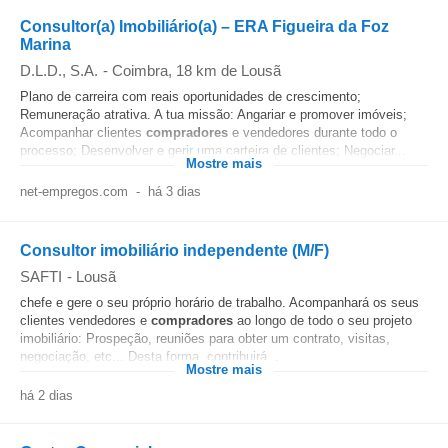
Consultor(a) Imobiliário(a) – ERA Figueira da Foz
Marina
D.L.D., S.A.
-
Coimbra
, 18 km de Lousã
Plano de carreira com reais oportunidades de crescimento;
Remuneração atrativa. A tua missão: Angariar e promover imóveis;
Acompanhar clientes
compradores
e vendedores durante todo o
processo; Desenvolver e gerir uma carteira de clientes; Negociar...
Mostre mais
net-empregos.com
-
há 3 dias
Consultor imobiliário independente (M/F)
SAFTI
-
Lousã
chefe e gere o seu próprio horário de trabalho. Acompanhará os seus
clientes vendedores e
compradores
ao longo de todo o seu projeto
imobiliário: Prospeção, reuniões para obter um contrato, visitas,
negociação, etc... Desta forma, contribuirá...
Mostre mais
há 2 dias