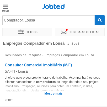
Jobted
Jobted
Empregos
Comprador, Lousã
Filtros
Receba as ofertas
Salários
Ordenar por
Localidade exata
Empregos Comprador em Lousã
1 - 8 de 8
Resultados de Pesquisa - Empregos Comprador em Lousã
Consultor Comercial Imobiliário (M/F)
SAFTI
-
Lousã
chefe e gere o seu próprio horário de trabalho. Acompanhará os seus
clientes vendedores e
compradores
ao longo de todo o seu projeto
imobiliário: Prospeção, reuniões para obter um contrato, visitas,
negociação, etc... Desta forma, contribuirá...
Mostre mais
ontem