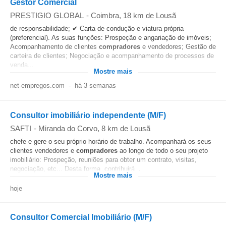
Gestor Comercial
PRESTIGIO GLOBAL
-
Coimbra
, 18 km de Lousã
de responsabilidade; ✔ Carta de condução e viatura própria
(preferencial). As suas funções: Prospeção e angariação de imóveis;
Acompanhamento de clientes
compradores
e vendedores; Gestão de
carteira de clientes; Negociação e acompanhamento de processos de
venda...
Mostre mais
net-empregos.com
-
há 3 semanas
Consultor imobiliário independente (M/F)
SAFTI
-
Miranda do Corvo
, 8 km de Lousã
chefe e gere o seu próprio horário de trabalho. Acompanhará os seus
clientes vendedores e
compradores
ao longo de todo o seu projeto
imobiliário: Prospeção, reuniões para obter um contrato, visitas,
negociação, etc... Desta forma, contribuirá...
Mostre mais
hoje
Consultor Comercial Imobiliário (M/F)