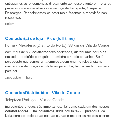
entregamos as encomendas diretamente ao nosso cliente em
loja
, ou
preparamos o envio através do serviço de transporte; Cargas e
Descargas- Rececionamos os produtos e fazemos a reposição nas
respetivas...
ontem
Operador(a) de loja - Pico (full-time)
hôma
-
Madalena (Distrito do Porto)
, 38 km de Vila do Conde
com mais de 850
colaboradores
dedicados, distribuídos por
lojas
em todo o território português e também em solo espanhol. Se já
percebeste que somos uma empresa com enorme relevância no
mercado de decoração e utilidades para o lar, temos ainda mais para
partilhar...
appcast.io
-
hoje
Operador/Distribuidor - Vila do Conde
Telepizza Portugal
-
Vila do Conde
ingredientes e todos são importantes. Tal como cada um dos nossos
colaboradores
! Que ingrediente ainda nos falta? - Operador(a) de
Loja
para confecionar as nossas pizzas e receber os nossos clientes