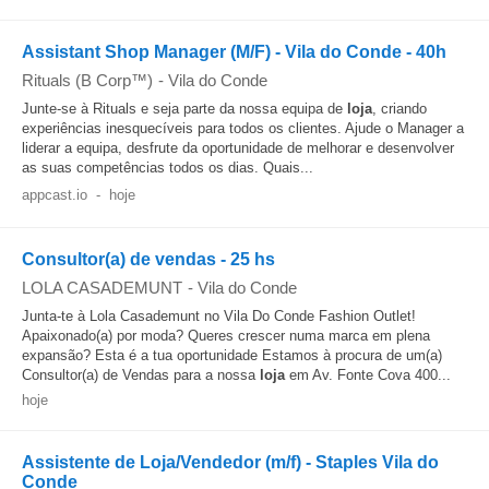
Assistant Shop Manager (M/F) - Vila do Conde - 40h
Rituals (B Corp™)
-
Vila do Conde
Junte-se à Rituals e seja parte da nossa equipa de
loja
, criando
experiências inesquecíveis para todos os clientes. Ajude o Manager a
liderar a equipa, desfrute da oportunidade de melhorar e desenvolver
as suas competências todos os dias. Quais...
appcast.io
-
hoje
Consultor(a) de vendas - 25 hs
LOLA CASADEMUNT
-
Vila do Conde
Junta-te à Lola Casademunt no Vila Do Conde Fashion Outlet!
Apaixonado(a) por moda? Queres crescer numa marca em plena
expansão? Esta é a tua oportunidade Estamos à procura de um(a)
Consultor(a) de Vendas para a nossa
loja
em Av. Fonte Cova 400...
hoje
Assistente de Loja/Vendedor (m/f) - Staples Vila do
Conde