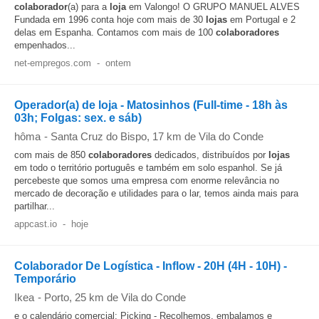
colaborador
(a) para a
loja
em Valongo! O GRUPO MANUEL ALVES
Fundada em 1996 conta hoje com mais de 30
lojas
em Portugal e 2
delas em Espanha. Contamos com mais de 100
colaboradores
empenhados...
net-empregos.com
-
ontem
Operador(a) de loja - Matosinhos (Full-time - 18h às
03h; Folgas: sex. e sáb)
hôma
-
Santa Cruz do Bispo
, 17 km de Vila do Conde
com mais de 850
colaboradores
dedicados, distribuídos por
lojas
em todo o território português e também em solo espanhol. Se já
percebeste que somos uma empresa com enorme relevância no
mercado de decoração e utilidades para o lar, temos ainda mais para
partilhar...
appcast.io
-
hoje
Colaborador De Logística - Inflow - 20H (4H - 10H) -
Temporário
Ikea
-
Porto
, 25 km de Vila do Conde
e o calendário comercial; Picking - Recolhemos, embalamos e