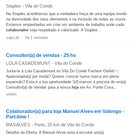
Staples
-
Vila do Conde
Na Staples acreditamos que a verdadeira força de uma equipa reside
na diversidade dos seus elementos e na inclusão de todas as vozes.
Estamos empenhados em criar um ambiente de trabalho onde cada
colaborador
seja respeitado e valorizado. A Staples...
sapo.pt
-
há 1 semana
Consultor(a) de vendas - 25 hs
LOLA CASADEMUNT
-
Vila do Conde
Junta-te à Lola Casademunt no Vila Do Conde Fashion Outlet! ✨
Apaixonado(a) por moda? Queres crescer numa marca em plena
expansão? Esta é a tua oportunidade 🚀Estamos à procura de um(a)
Consultor(a) de Vendas para a nossa
loja
em Av. Fonte Cova...
ontem
Colaborador(a) para loja Manuel Alves em Valongo -
Part-time !
MASALVES
-
Porto
, 25 km de Vila do Conde
Detalhe da Oferta: A Manuel Alves está a recrutar um(a)