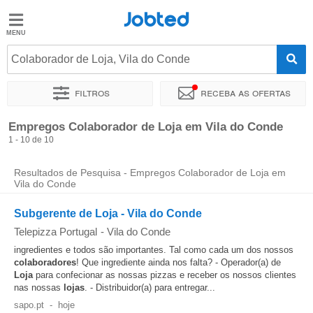
Jobted
Jobted
Empregos
Colaborador de Loja, Vila do Conde
Filtros
Receba as ofertas
Salários
Ordenar por
Localidade exata
Empresa
Empregos Colaborador de Loja em Vila do Conde
1 - 10 de 10
Resultados de Pesquisa - Empregos Colaborador de Loja em
Vila do Conde
Subgerente de Loja - Vila do Conde
Telepizza Portugal
-
Vila do Conde
ingredientes e todos são importantes. Tal como cada um dos nossos
colaboradores
! Que ingrediente ainda nos falta? - Operador(a) de
Loja
para confecionar as nossas pizzas e receber os nossos clientes
nas nossas
lojas
. - Distribuidor(a) para entregar...
sapo.pt
-
hoje