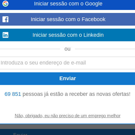
Iniciar sessão com o Google
Iniciar sessão com o Facebook
 Grupo
Cofidis
, um grupo financeiro de dimensão europeia, que criou um conc
Iniciar sessão com o Linkedin
Mostre mais
ou
iente
quipas de Onboarding e operações, assegurando a organização de recursos, 
e equipas e promoção...
Mostre mais
69 851
pessoas já estão a receber as novas ofertas!