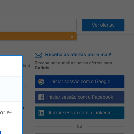
Receba as ofertas por e-mail!
Receba por e-mail as novas ofertas para
1 - 3 de 3
Cofidis
Iniciar sessão com o Google
Iniciar sessão com o Facebook
estamos muito
or e-
Iniciar sessão com o Linkedin
ou