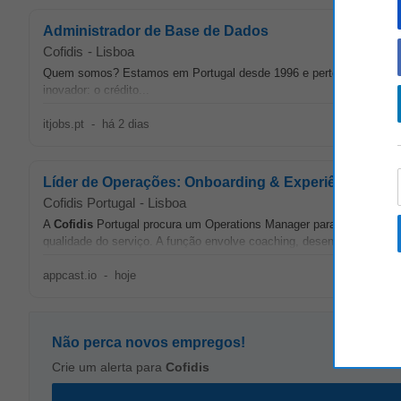
Administrador de Base de Dados
Cofidis
-
Lisboa
Quem somos? Estamos em Portugal desde 1996 e pertencemos ao
inovador: o crédito...
itjobs.pt
-
há 2 dias
Líder de Operações: Onboarding & Experiência do Cl
Cofidis Portugal
-
Lisboa
A
Cofidis
Portugal procura um Operations Manager para liderar as e
qualidade do serviço. A função envolve coaching, desenvolvimento d
appcast.io
-
hoje
Não perca novos empregos!
Crie um alerta para
Cofidis