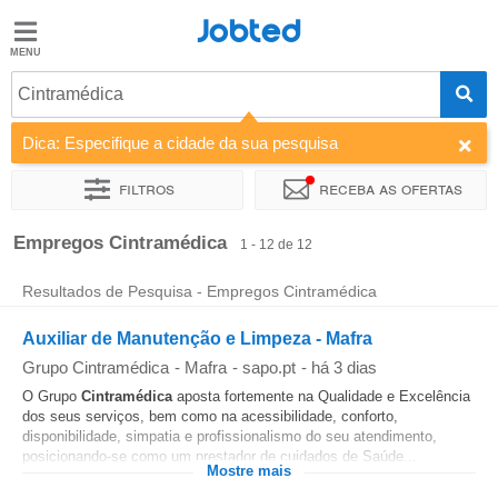
Jobted
Jobted
Empregos
Cintramédica
Dica: Especifique a cidade da sua pesquisa
Salários
Filtros
Receba as ofertas
Ordenar por
Empresa
Empregos Cintramédica
1 - 12 de 12
Resultados de Pesquisa - Empregos Cintramédica
Auxiliar de Manutenção e Limpeza - Mafra
Grupo Cintramédica
-
Mafra
-
sapo.pt
-
há 3 dias
O Grupo
Cintramédica
aposta fortemente na Qualidade e Excelência
dos seus serviços, bem como na acessibilidade, conforto,
disponibilidade, simpatia e profissionalismo do seu atendimento,
posicionando-se como um prestador de cuidados de Saúde...
Mostre mais