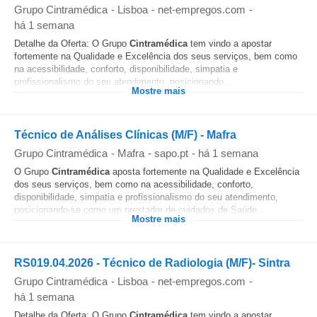
Grupo Cintramédica
-
Lisboa
-
net-empregos.com
-
há 1 semana
Detalhe da Oferta: O Grupo
Cintramédica
tem vindo a apostar
fortemente na Qualidade e Excelência dos seus serviços, bem como
na acessibilidade, conforto, disponibilidade, simpatia e
profissionalismo do seu atendimento, posicionando...
Mostre mais
Técnico de Análises Clínicas (M/F) - Mafra
Grupo Cintramédica
-
Mafra
-
sapo.pt
-
há 1 semana
O Grupo
Cintramédica
aposta fortemente na Qualidade e Excelência
dos seus serviços, bem como na acessibilidade, conforto,
disponibilidade, simpatia e profissionalismo do seu atendimento,
posicionando-se como um prestador de cuidados de Saúde...
Mostre mais
RS019.04.2026 - Técnico de Radiologia (M/F)- Sintra
Grupo Cintramédica
-
Lisboa
-
net-empregos.com
-
há 1 semana
Detalhe da Oferta: O Grupo
Cintramédica
tem vindo a apostar