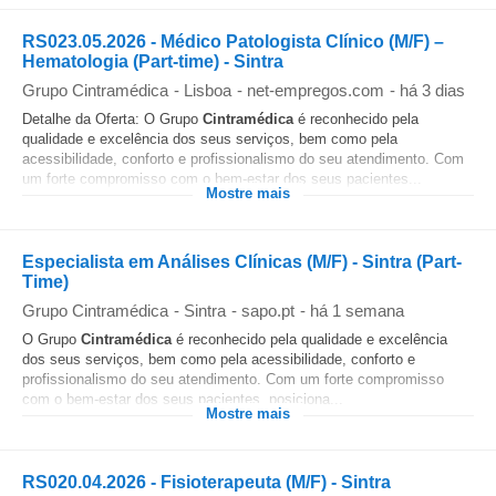
RS023.05.2026 - Médico Patologista Clínico (M/F) –
Hematologia (Part-time) - Sintra
Grupo Cintramédica
-
Lisboa
-
net-empregos.com
-
há 3 dias
Detalhe da Oferta: O Grupo
Cintramédica
é reconhecido pela
qualidade e excelência dos seus serviços, bem como pela
acessibilidade, conforto e profissionalismo do seu atendimento. Com
um forte compromisso com o bem-estar dos seus pacientes...
Mostre mais
Especialista em Análises Clínicas (M/F) - Sintra (Part-
Time)
Grupo Cintramédica
-
Sintra
-
sapo.pt
-
há 1 semana
O Grupo
Cintramédica
é reconhecido pela qualidade e excelência
dos seus serviços, bem como pela acessibilidade, conforto e
profissionalismo do seu atendimento. Com um forte compromisso
com o bem-estar dos seus pacientes, posiciona...
Mostre mais
RS020.04.2026 - Fisioterapeuta (M/F) - Sintra