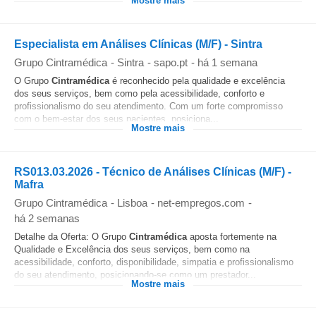
Mostre mais
Especialista em Análises Clínicas (M/F) - Sintra
Grupo Cintramédica
-
Sintra
-
sapo.pt
-
há 1 semana
O Grupo
Cintramédica
é reconhecido pela qualidade e excelência
dos seus serviços, bem como pela acessibilidade, conforto e
profissionalismo do seu atendimento. Com um forte compromisso
com o bem-estar dos seus pacientes, posiciona...
Mostre mais
RS013.03.2026 - Técnico de Análises Clínicas (M/F) -
Mafra
Grupo Cintramédica
-
Lisboa
-
net-empregos.com
-
há 2 semanas
Detalhe da Oferta: O Grupo
Cintramédica
aposta fortemente na
Qualidade e Excelência dos seus serviços, bem como na
acessibilidade, conforto, disponibilidade, simpatia e profissionalismo
do seu atendimento, posicionando-se como um prestador...
Mostre mais