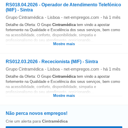
RS018.04.2026 - Operador de Atendimento Telefónico
(M/F) - Sintra
Grupo Cintramédica
-
Lisboa
-
net-empregos.com
-
há 1 mês
Detalhe da Oferta: O Grupo
Cintramédica
tem vindo a apostar
fortemente na Qualidade e Excelência dos seus serviços, bem como
na acessibilidade, conforto, disponibilidade, simpatia e
profissionalismo do seu atendimento, posicionando...
Mostre mais
RS012.03.2026 - Rececionista (M/F) - Sintra
Grupo Cintramédica
-
Lisboa
-
net-empregos.com
-
há 1 mês
Detalhe da Oferta: O Grupo
Cintramédica
tem vindo a apostar
fortemente na Qualidade e Excelência dos seus serviços, bem como
na acessibilidade, conforto, disponibilidade, simpatia e
profissionalismo do seu atendimento, posicionando...
Mostre mais
Não perca novos empregos!
Crie um alerta para
Cintramédica