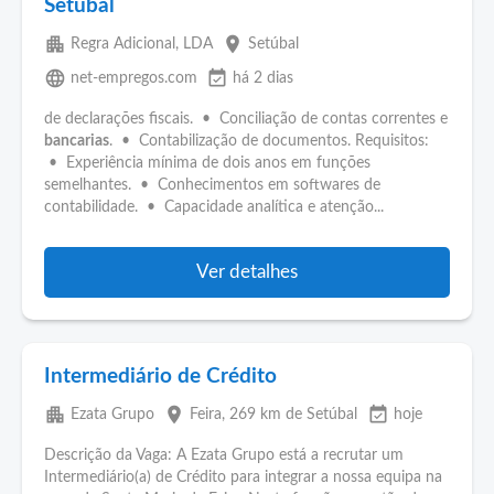
Setubal
apartment
place
Regra Adicional, LDA
Setúbal
language
event_available
net-empregos.com
há 2 dias
de declarações fiscais. • Conciliação de contas correntes e
bancarias
. • Contabilização de documentos. Requisitos:
• Experiência mínima de dois anos em funções
semelhantes. • Conhecimentos em softwares de
contabilidade. • Capacidade analítica e atenção...
Ver detalhes
Intermediário de Crédito
apartment
place
event_available
Ezata Grupo
Feira
, 269 km de Setúbal
hoje
Descrição da Vaga: A Ezata Grupo está a recrutar um
Intermediário(a) de Crédito para integrar a nossa equipa na