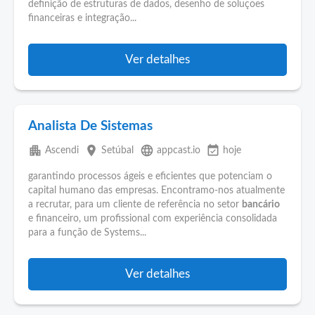
definição de estruturas de dados, desenho de soluções
financeiras e integração...
Ver detalhes
Analista De Sistemas
apartment
place
language
event_available
Ascendi
Setúbal
appcast.io
hoje
garantindo processos ágeis e eficientes que potenciam o
capital humano das empresas. Encontramo-nos atualmente
a recrutar, para um cliente de referência no setor
bancário
e financeiro, um profissional com experiência consolidada
para a função de Systems...
Ver detalhes