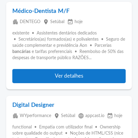
Médico-Dentista M/F
apartment
place
event_available
DENTEGO
Setúbal
hoje
existente • Assistentes dentários dedicados
• Secretários(as) formados(as) e polivalentes • Seguro de
saúde complementar e previdência Aon • Parcerias
bancárias
e tarifas preferenciais • Reembolso de 50% das
despesas de transporte público RAZÕES...
Ver detalhes
Digital Designer
apartment
place
language
event_available
WYperformance
Setúbal
appcast.io
hoje
functional • Empatia com utilizador final • Ownership
sobre qualidade do output • Noções de HTML/CSS (nice