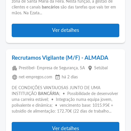
zona de Santa Maria da Feira. Nesta função, a gestão de
clientes e canais
bancários
são das tarefas que vais ter em
mãos. Na Ezata...
Ver detalhes
Recrutamos Vigilante (M/F) - ALMADA
apartment
place
Prestibel- Empresa de Segurança, SA
Setúbal
language
event_available
net-empregos.com
há 2 dias
DE CONDIÇÕES VANTAJOSAS JUNTO DE UMA
INSTITUIÇÃO
BANCÁRIA
; • Possibilidade de desenvolver
uma carreira estável; • Integração numa equipa jovem,
polivalente e dinâmica; • vencimento base: 1015.95€ +
subsídio de alimentação: 172.70€ (22 dias de trabalho...
Ver detalhes