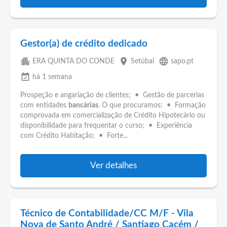
Gestor(a) de crédito dedicado
apartment
place
language
ERA QUINTA DO CONDE
Setúbal
sapo.pt
event_available
há 1 semana
Prospeção e angariação de clientes; • Gestão de parcerias
com entidades
bancárias
. O que procuramos: • Formação
comprovada em comercialização de Crédito Hipotecário ou
disponibilidade para frequentar o curso; • Experiência
com Crédito Habitação; • Forte...
Ver detalhes
Técnico de Contabilidade/CC M/F - Vila
Nova de Santo André / Santiago Cacém /