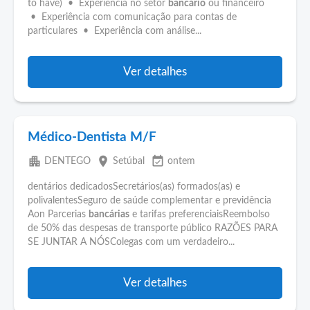
to have) • Experiência no setor
bancário
ou financeiro
• Experiência com comunicação para contas de
particulares • Experiência com análise...
Ver detalhes
Médico-Dentista M/F
apartment
place
event_available
DENTEGO
Setúbal
ontem
dentários dedicadosSecretários(as) formados(as) e
polivalentesSeguro de saúde complementar e previdência
Aon Parcerias
bancárias
e tarifas preferenciaisReembolso
de 50% das despesas de transporte público RAZÕES PARA
SE JUNTAR A NÓSColegas com um verdadeiro...
Ver detalhes