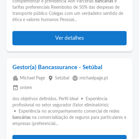
complementar e previdência Aon Parcerias
bancárias
e
tarifas preferenciais Reembolso de 50% das despesas de
transporte público Colegas com um verdadeiro sentido de
ética e valores humanos Pessoal...
Ver detalhes
Gestor(a) Bancassurance - Setúbal
apartment
place
language
Michael Page
Setúbal
michaelpage.pt
event_available
ontem
dos objetivos definidos. Perfil ideal • Experiência
profissional no setor segurador (fator eliminatório);
• Experiência no acompanhamento comercial de redes
bancárias
na comercialização de seguros para particulares e
empresas (preferencial...