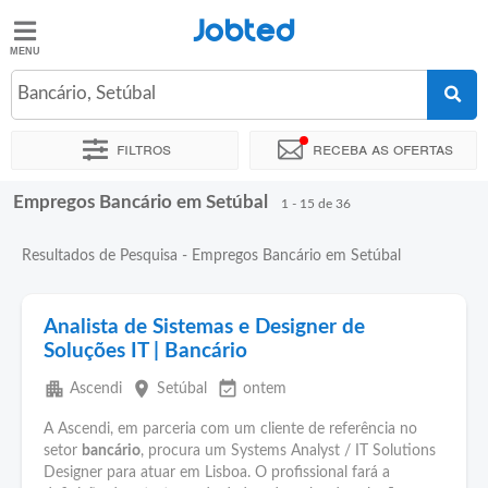
Jobted
Jobted
Empregos
Bancário, Setúbal
Filtros
Receba as ofertas
Salários
Empregos Bancário em Setúbal
Ordenar por
Localidade exata
Empresa
Agência de empre
1 - 15 de 36
Resultados de Pesquisa - Empregos Bancário em Setúbal
Analista de Sistemas e Designer de
Soluções IT | Bancário
apartment
place
event_available
Ascendi
Setúbal
ontem
A Ascendi, em parceria com um cliente de referência no
setor
bancário
, procura um Systems Analyst / IT Solutions
Designer para atuar em Lisboa. O profissional fará a