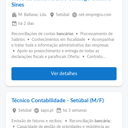
Sines
apartment
place
language
M. Baltasar, Lda.
Setúbal
net-empregos.com
event_available
há 2 dias
Reconciliações de contas
bancárias
• Processamento de
Salários • Conhecimentos em fiscalidade • Acompanhar
e tratar toda a informação administrativa das empresas
• Apoio ao preenchimento e entrega de todas as
declarações fiscais e parafiscais Oferta: • Contrato...
Ver detalhes
Técnico Contabilidade - Setúbal (M/F)
place
language
event_available
Setúbal
sapo.pt
há 3 semanas
Emissão de faturas e recibos; • Reconciliação
bancária
;
• Capacidade de gestão de prioridades e resistência ao