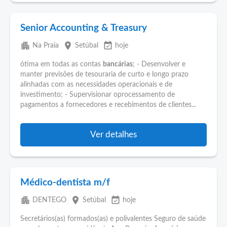
Senior Accounting & Treasury
apartment
place
event_available
Na Praia
Setúbal
hoje
ótima em todas as contas
bancárias
; - Desenvolver e
manter previsões de tesouraria de curto e longo prazo
alinhadas com as necessidades operacionais e de
investimento; - Supervisionar oprocessamento de
pagamentos a fornecedores e recebimentos de clientes...
Ver detalhes
Médico-dentista m/f
apartment
place
event_available
DENTEGO
Setúbal
hoje
Secretários(as) formados(as) e polivalentes Seguro de saúde