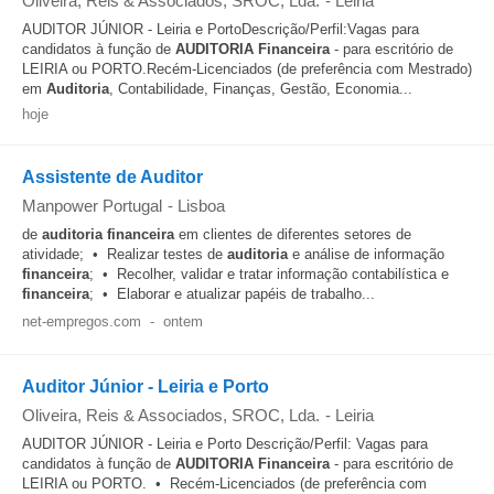
Oliveira, Reis & Associados, SROC, Lda.
-
Leiria
AUDITOR JÚNIOR - Leiria e PortoDescrição/Perfil:Vagas para
candidatos à função de
AUDITORIA
Financeira
- para escritório de
LEIRIA ou PORTO.Recém-Licenciados (de preferência com Mestrado)
em
Auditoria
, Contabilidade, Finanças, Gestão, Economia...
hoje
Assistente de Auditor
Manpower Portugal
-
Lisboa
de
auditoria
financeira
em clientes de diferentes setores de
atividade; • Realizar testes de
auditoria
e análise de informação
financeira
; • Recolher, validar e tratar informação contabilística e
financeira
; • Elaborar e atualizar papéis de trabalho...
net-empregos.com
-
ontem
Auditor Júnior - Leiria e Porto
Oliveira, Reis & Associados, SROC, Lda.
-
Leiria
AUDITOR JÚNIOR - Leiria e Porto Descrição/Perfil: Vagas para
candidatos à função de
AUDITORIA
Financeira
- para escritório de
LEIRIA ou PORTO. • Recém-Licenciados (de preferência com