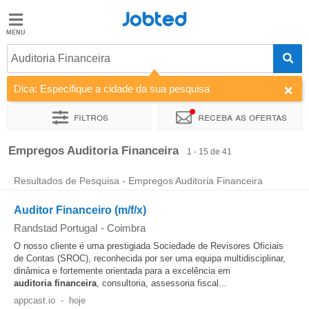
Jobted
Jobted
Empregos
Auditoria Financeira
Dica: Especifique a cidade da sua pesquisa
Salários
Filtros
Receba as ofertas
Ordenar por
Empresa
Agência de emprego
Empregos Auditoria Financeira
1 - 15 de 41
Resultados de Pesquisa - Empregos Auditoria Financeira
Auditor Financeiro (m/f/x)
Randstad Portugal
-
Coimbra
O nosso cliente é uma prestigiada Sociedade de Revisores Oficiais
de Contas (SROC), reconhecida por ser uma equipa multidisciplinar,
dinâmica e fortemente orientada para a excelência em
auditoria
financeira
, consultoria, assessoria fiscal...
appcast.io
-
hoje