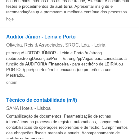
dos controlos internos e os riscos de fraude; Executar e documentar
testes e procedimentos de
auditoria
; Apresentar insights e
recomendações que promovam a melhoria contínua dos processos...
hoje
Auditor Júnior - Leiria e Porto
Oliveira, Reis & Associados, SROC, Lda.
-
Leiria
pstronguAUDITOR JÚNIOR - Leiria e Porto /u /strong
/ppbr/ppstrongDescrição/Perfil: /strong /ppVagas para candidatos à
função de
AUDITORIA
Financeira
- para escritório de LEIRIA ou
PORTO. /ppbr/pulliRecém-Licenciados (de preferência com
Mestrado...
ontem
Técnico de contabilidade (m/f)
SANA Hotels
-
Lisboa
Contabilização de documentos, Parametrização de rotinas
informáticas no processo de registos automáticos, Lançamentos
contabilísticos de operações recorrentes e de fecho, Cumprimentos
das obrigações fiscais mensais e anuais, Acompanhamento de
auditoria
financeira
...