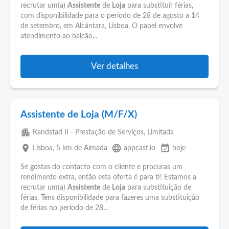
recrutar um(a)
Assistente
de
Loja
para substituir férias,
com disponibilidade para o período de 28 de agosto a 14
de setembro, em Alcântara, Lisboa. O papel envolve
atendimento ao balcão...
Ver detalhes
Assistente de Loja (M/F/X)
apartment
Randstad II - Prestação de Serviços, Limitada
place
language
event_available
Lisboa
, 5 km de Almada
appcast.io
hoje
Se gostas do contacto com o cliente e procuras um
rendimento extra, então esta oferta é para ti! Estamos a
recrutar um(a)
Assistente
de
Loja
para substituição de
férias. Tens disponibilidade para fazeres uma substituição
de férias no período de 28...