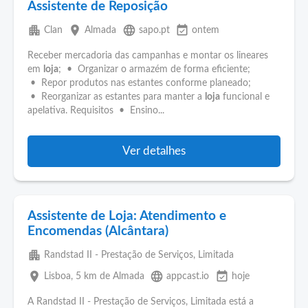
Assistente de Reposição
apartment
place
language
event_available
Clan
Almada
sapo.pt
ontem
Receber mercadoria das campanhas e montar os lineares
em
loja
; • Organizar o armazém de forma eficiente;
• Repor produtos nas estantes conforme planeado;
• Reorganizar as estantes para manter a
loja
funcional e
apelativa. Requisitos • Ensino...
Ver detalhes
Assistente de Loja: Atendimento e
Encomendas (Alcântara)
apartment
Randstad II - Prestação de Serviços, Limitada
place
language
event_available
Lisboa
, 5 km de Almada
appcast.io
hoje
A Randstad II - Prestação de Serviços, Limitada está a