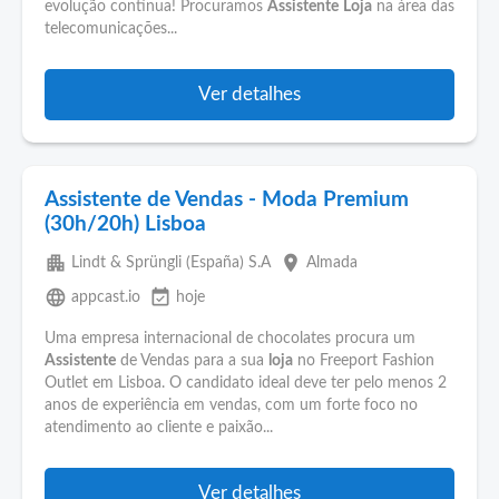
evolução contínua! Procuramos
Assistente
Loja
na área das
telecomunicações...
Ver detalhes
Assistente de Vendas - Moda Premium
(30h/20h) Lisboa
apartment
place
Lindt & Sprüngli (España) S.A
Almada
language
event_available
appcast.io
hoje
Uma empresa internacional de chocolates procura um
Assistente
de Vendas para a sua
loja
no Freeport Fashion
Outlet em Lisboa. O candidato ideal deve ter pelo menos 2
anos de experiência em vendas, com um forte foco no
atendimento ao cliente e paixão...
Ver detalhes