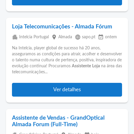
Loja Telecomunicações - Almada Fórum
apartment
place
language
event_available
Intelcia Portugal
Almada
sapo.pt
ontem
Na Intelcia, player global de sucesso há 20 anos,
asseguramos as condições para atrair, acolher e desenvolver
o talento numa cultura de pertença, positiva, inspiradora de
evolução contínua! Procuramos
Assistente
Loja
na área das
telecomunicações...
Ver detalhes
Assistente de Vendas - GrandOptical
Almada Forum (Full-Time)