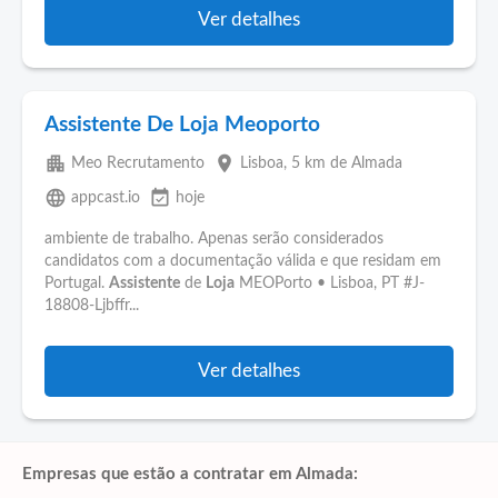
Ver detalhes
Assistente De Loja Meoporto
apartment
place
Meo Recrutamento
Lisboa
, 5 km de Almada
language
event_available
appcast.io
hoje
ambiente de trabalho. Apenas serão considerados
candidatos com a documentação válida e que residam em
Portugal.
Assistente
de
Loja
MEOPorto • Lisboa, PT #J-
18808-Ljbffr...
Ver detalhes
Empresas que estão a contratar em Almada: