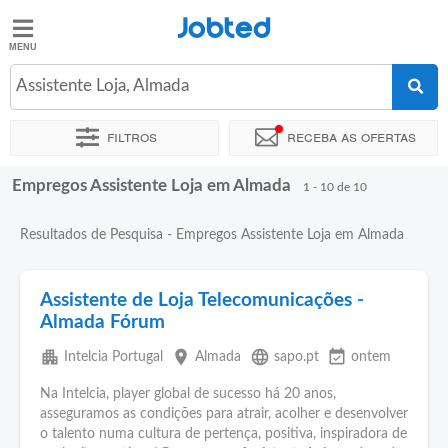
Jobted
Jobted
Empregos
Assistente Loja, Almada
Filtros
Receba as ofertas
Salários
Empregos Assistente Loja em Almada
Ordenar por
Localidade exata
Empresa
Agência de empre
1 - 10 de 10
Resultados de Pesquisa - Empregos Assistente Loja em Almada
Assistente de Loja Telecomunicações -
Almada Fórum
apartment
place
language
event_available
Intelcia Portugal
Almada
sapo.pt
ontem
Na Intelcia, player global de sucesso há 20 anos,
asseguramos as condições para atrair, acolher e desenvolver
o talento numa cultura de pertença, positiva, inspiradora de