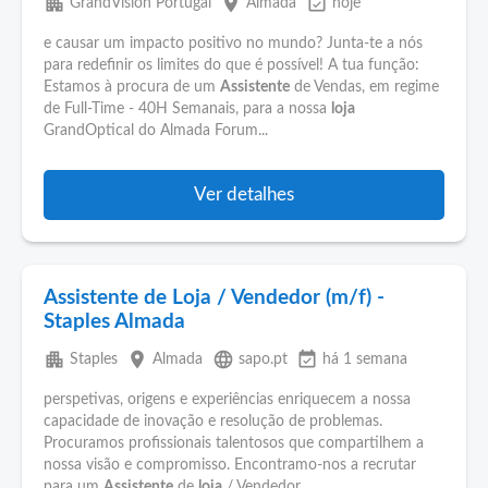
apartment
place
event_available
GrandVision Portugal
Almada
hoje
e causar um impacto positivo no mundo? Junta-te a nós
para redefinir os limites do que é possível! A tua função:
Estamos à procura de um
Assistente
de Vendas, em regime
de Full-Time - 40H Semanais, para a nossa
loja
GrandOptical do Almada Forum...
Ver detalhes
Assistente de Loja / Vendedor (m/f) -
Staples Almada
apartment
place
language
event_available
Staples
Almada
sapo.pt
há 1 semana
perspetivas, origens e experiências enriquecem a nossa
capacidade de inovação e resolução de problemas.
Procuramos profissionais talentosos que compartilhem a
nossa visão e compromisso. Encontramo-nos a recrutar
para um
Assistente
de
loja
/ Vendedor...