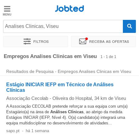
Jobted
Jobted
Empregos
Analises Clinicas, Viseu
Filtros
Receba as ofertas
Salários
Ordenar por
Localidade exata
Empregos Analises Clinicas em Viseu
1 - 1 de 1
Resultados de Pesquisa - Empregos Analises Clinicas em Viseu
Estágio INICIAR IEFP em Técnico de Análises
Clínicas
Associação Cecolab
-
Oliveira do Hospital
, 34 km de Viseu
A Associação CECOLAB pretende reforçar a sua equipa com um(a)
Estagiário(a) na área de
Análises
Clínicas
, ao abrigo da medida
Estágios INICIAR (IEFP, Nível 4). O(a) candidato(a) integrará uma
equipa multidisciplinar no desenvolvimento de atividades...
sapo.pt
-
há 1 semana