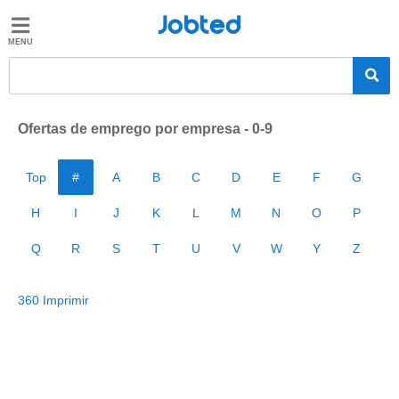
Jobted
Jobted
Empregos
Salários
Ofertas de emprego por empresa - 0-9
Top
#
A
B
C
D
E
F
G
H
I
J
K
L
M
N
O
P
Q
R
S
T
U
V
W
Y
Z
360 Imprimir